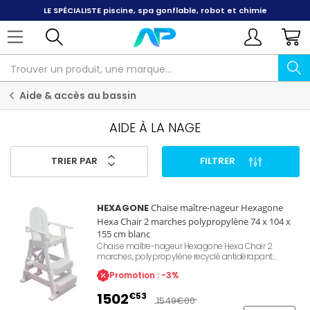
PAYER EN 3X, 4X ET 10X
sans frais par carte bancaire
Aide & accès au bassin
AIDE À LA NAGE
TRIER PAR
FILTRER
HEXAGONE
Chaise maître-nageur Hexagone
Hexa Chair 2 marches polypropylène 74 x 104 x
155 cm blanc
Chaise maître-nageur Hexagone Hexa Chair 2
marches, polypropylène recyclé antidérapant
résistant au chlore et à l'eau de mer, hauteur d'assise
Promotion : -3%
100 cm, dimensions 76 x 104 x 155 cm, poids 50 kg,
porte-gobelet et emplacement parasol intégrés,
1502
€53
flottante, coloris blanc. Référence Hexagone
1549
€00
Z282FLG510WH.