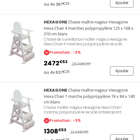
Ajouter
ou 4x 387
€25
HEXAGONE
Chaise maître-nageur Hexagone
Hexa Chair 4 marches polypropylène 125 x 168 x
210 cm blanc
Chaise de surveillance maître-nageur Hexagone
Hexa Chair 4 marches, polypropylène recyclé
antidérapant résistant au chlore et à l'eau de mer,
Promotion : -3%
hauteur d'assise 152 cm, dimensions 125 x 168 x 210
cm, poids 86 kg, porte-gobelet et emplacement
2472
€53
parasol inclus, flotte en cas de vandalisme, coloris
2549
€00
blanc. Référence Hexagone Z282FLG517WH.
Ajouter
ou 4x 637
€25
HEXAGONE
Chaise maître-nageur Hexagone
Hexa Chair 1 marche polypropylène 74 x 84 x 140
cm blanc
Chaise maître-nageur Hexagone Hexa Chair 1
marche, polypropylène recyclé antidérapant
résistant au chlore et à l'eau de mer, dimensions 74 x
Promotion : -3%
84 x 140 cm, hauteur d'assise 80 cm, poids 35 kg,
porte-gobelet et emplacement parasol intégrés,
1308
€53
crochet bouée de sauvetage, chaise flottante.
1349
€00
Référence Hexagone Z282FLG505WH.
Ajouter
€25