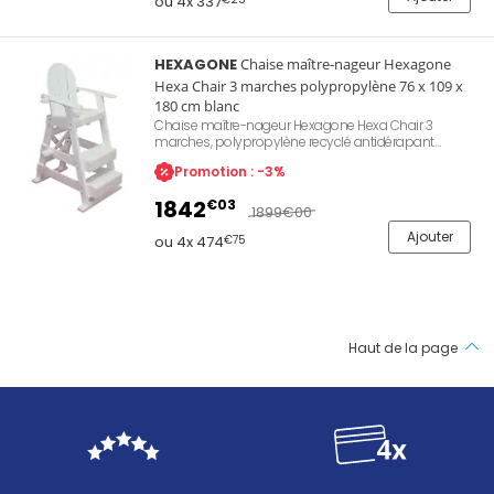
ou 4x 337
HEXAGONE
Chaise maître-nageur Hexagone
Hexa Chair 3 marches polypropylène 76 x 109 x
180 cm blanc
Chaise maître-nageur Hexagone Hexa Chair 3
marches, polypropylène recyclé antidérapant
résistant au chlore et à l'eau de mer, hauteur d'assise
Promotion : -3%
127 cm, dimensions 76 x 109 x 180 cm, poids 63 kg,
porte-gobelet et emplacement parasol intégrés,
1842
€03
crochet bouée de sauvetage en option, flottante en
1899
€00
cas de chute à l'eau. Garantie Hexagone 2 ans.
Ajouter
Référence Z282FLG515WH.
ou 4x 474
€75
Haut de la page