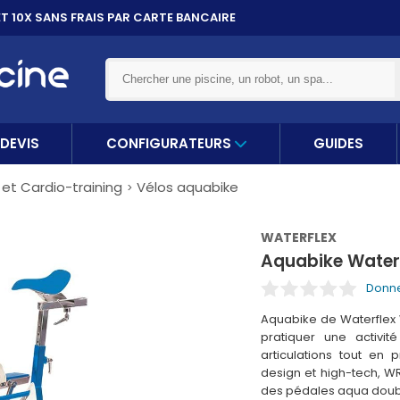
ET 10X
SANS FRAIS PAR CARTE BANCAIRE
DEVIS
CONFIGURATEURS
GUIDES
t Cardio-training
Vélos aquabike
WATERFLEX
Aquabike Waterf
Donne
Aquabike de Waterflex 
pratiquer une activit
articulations tout en p
design et high-tech, WR
des pédales aqua doub