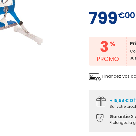
799
€00
3
%
Pr
Cod
PROMO
Ju
Financez vos a
+ 19,98 € Of
Sur votre pr
Garantie 2 
Prolongez la 