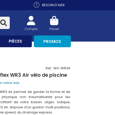
BESOIN D'AIDE
Compte
Panier
PIÈCES
PROMOS
Ref : WX-WR3A
lex WR3 Air vélo de piscine
r votre avis
WR3 Air permet de garder la forme et de
é physique non traumatisante pour les
rofitant de votre bassin. Léger, ludique,
3 Air dispose d'un guidon multi positions,
le speed, du drainage express.