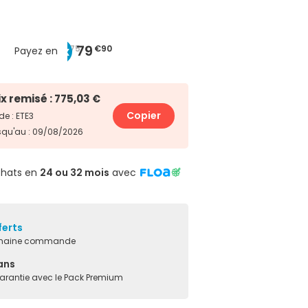
266
199
79
€75
€33
€90
4x
3x
10x
Payez en
ix remisé : 775,03 €
Copier
e : ETE3
squ'au : 09/08/2026
chats en
24 ou 32 mois
avec
ferts
ochaine commande
ans
garantie avec le Pack Premium