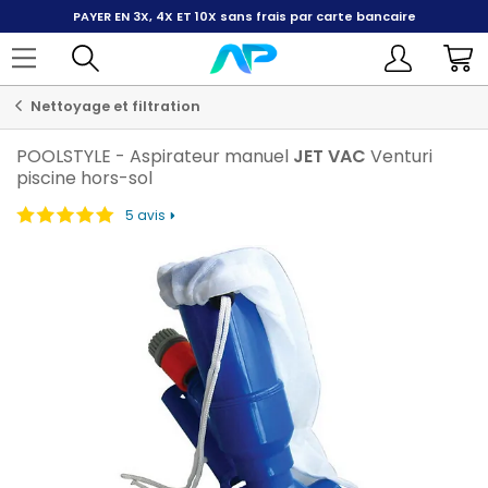
PAYER EN 3X, 4X ET 10X
sans frais par carte bancaire
Nettoyage et filtration
POOLSTYLE
-
Aspirateur manuel
JET
VAC
Venturi
piscine hors-sol
5 avis