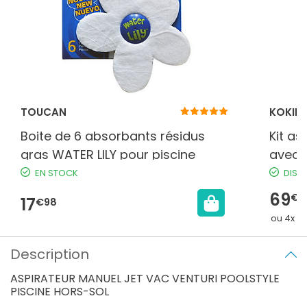
TOUCAN
KOKID
Boite de 6 absorbants résidus
Kit as
gras WATER LILY pour piscine
avec 
EN STOCK
DISP
69
€9
17
€98
ou 4x 17
Description
ASPIRATEUR MANUEL JET VAC VENTURI POOLSTYLE
PISCINE HORS-SOL