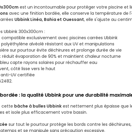
00x300cm
est un incontournable pour protéger votre piscine et li
rons
avec une finition bordée, elle conserve la température de l'e
carrées
Ubbink Linéa, Bahia et Ouessant
, elle s'ajuste au centi
les Ubbink 300x300cm :
: compatible exclusivement avec piscines carrées Ubbink
: polyéthylène alvéolé résistant aux UV et manipulations
lisière sur pourtour évite déchirures et prolonge durée de vie
: réduit évaporation de 90% et maintient chaleur nocturne
s bleu capte rayons solaires pour réchauffer eau
vent, côté lisse vers le haut
 anti-UV certifiée
42482.
bordée : la qualité Ubbink pour une durabilité maximal
: cette
bâche à bulles Ubbink
est nettement plus épaisse que le
es et isole plus efficacement votre bassin.
rcée
sur tout le pourtour protège les bords contre les déchirures, 
ngtemps et se manipule sans précaution excessive.