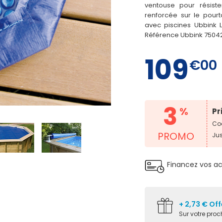
ventouse pour résiste
renforcée sur le pourt
avec piscines Ubbink 
Référence Ubbink 7504
109
€00
4
3
3
%
Pr
Cod
PROMO
Ju
Financez vos a
+ 2,73 € Off
Sur votre pr