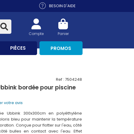
BESOIN D'AIDE
Compte
Panier
PIÈCES
PROMOS
Ref : 7504248
Ubbink bordée pour piscine
r votre avis
ée Ubbink 300x300cm en polyéthylène
oloris bleu pour maintenir la température
poration. Conçue pour flotter sur l'eau, côté
côté bulles en contact avec l'eau. Effet