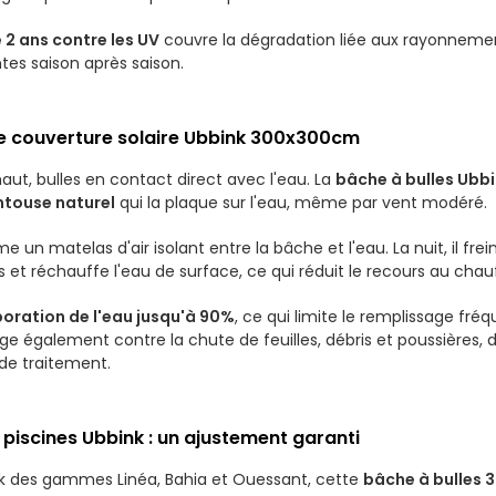
 2 ans contre les UV
couvre la dégradation liée aux rayonnements
tes saison après saison.
otre couverture solaire Ubbink 300x300cm
 haut, bulles en contact direct avec l'eau. La
bâche à bulles Ub
ntouse naturel
qui la plaque sur l'eau, même par vent modéré.
e un matelas d'air isolant entre la bâche et l'eau. La nuit, il frei
es et réchauffe l'eau de surface, ce qui réduit le recours au chau
poration de l'eau jusqu'à 90%
, ce qui limite le remplissage fré
otège également contre la chute de feuilles, débris et poussières
 de traitement.
 piscines Ubbink : un ajustement garanti
ink des gammes Linéa, Bahia et Ouessant, cette
bâche à bulles