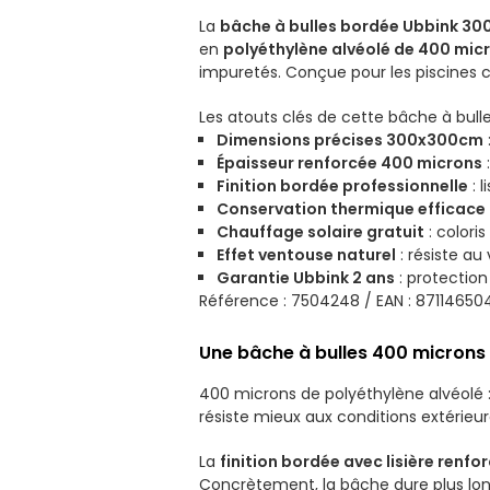
La
bâche à bulles bordée Ubbink 3
en
polyéthylène alvéolé de 400 mic
impuretés. Conçue pour les piscines 
Les atouts clés de cette bâche à bul
Dimensions précises 300x300cm
Épaisseur renforcée 400 microns
Finition bordée professionnelle
: 
Conservation thermique efficace
Chauffage solaire gratuit
: colori
Effet ventouse naturel
: résiste au 
Garantie Ubbink 2 ans
: protection
Référence : 7504248 / EAN : 87114650
Une bâche à bulles 400 microns 
400 microns de polyéthylène alvéolé 
résiste mieux aux conditions extérieur
La
finition bordée avec lisière renfo
Concrètement, la bâche dure plus lo