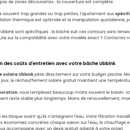
s, pas de zones découvertes : la couverture est complète.
souvent trop grandes ou trop petites, l'ajustement aux
spécif
tion thermique est optimale et la manipulation quotidienne, po
 Ubbink sont spécifiques : la bâche suit ces contours sans tensio
doute sur la compatibilité avec votre modèle exact ? Contactez 
n des coûts d'entretien avec votre bâche Ubbink
e solaire Ubbink
pèse directement sur votre budget piscine. Moin
our, le réchauffement solaire gratuit maintient une températu
poration
, vous remplissez beaucoup moins souvent le bassin. Vot
ment reste stable plus longtemps. Moins de renouvellement, moi
e les bloque avant qu'ils n'atteignent l'eau. Votre filtration trav
es économies concrètes chaque saison sur l'eau, le chauffage et
vous accompagne avec un devis gratuit adapté à votre projet.