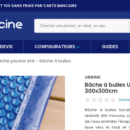
ET 10X
SANS FRAIS PAR CARTE BANCAIRE
DEVIS
CONFIGURATEURS
GUIDES
âche piscine été
Bâche à bulles
UBBINK
Bâche à bulles 
300x300cm
Donne
Bâche à bulles bord
alvéolé 400 microns, c
de l'eau et limiter l'éva
lisse vers le haut et 