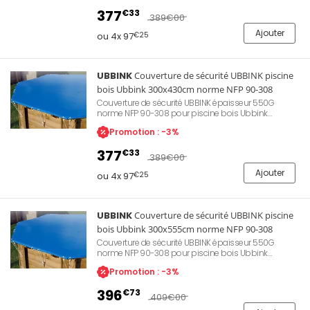
Évite le dépôt de feuilles mortes ou d'insectes
377
€33
apportés par le vent. Permet également de conserver
389
€00
la chaleur de l'eau et d'empêcher l'accès aux enfants.
Ajouter
ou 4x 97
€25
UBBINK
Couverture de sécurité UBBINK piscine
bois Ubbink 300x430cm norme NFP 90-308
Couverture de sécurité UBBINK épaisseur 550G
norme NFP 90-308 pour piscine bois Ubbink
300x430cm. Permet une protection de la qualité
Promotion : -3%
d'eau lors des périodes d'hivernage ou d'absence.
Évite le dépôt de feuilles mortes ou d'insectes
377
€33
apportés par le vent. Permet également de conserver
389
€00
la chaleur de l'eau et d'empêcher l'accès aux enfants.
Ajouter
ou 4x 97
€25
UBBINK
Couverture de sécurité UBBINK piscine
bois Ubbink 300x555cm norme NFP 90-308
Couverture de sécurité UBBINK épaisseur 550G
norme NFP 90-308 pour piscine bois Ubbink
300x555cm. Permet une protection de la qualité
Promotion : -3%
d'eau lors des périodes d'hivernage ou d'absence.
Évite le dépôt de feuilles mortes ou d'insectes
396
€73
apportés par le vent. Permet également de conserver
409
€00
la chaleur de l'eau et d'empêcher l'accès aux enfants.