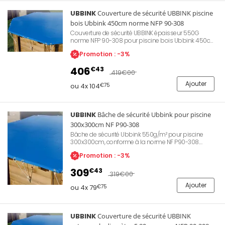
UBBINK
Couverture de sécurité UBBINK piscine
bois Ubbink 450cm norme NFP 90-308
Couverture de sécurité UBBINK épaisseur 550G
norme NFP 90-308 pour piscine bois Ubbink 450cm.
Permet une protection de la qualité d'eau lors des
Promotion : -3%
périodes d'hivernage ou d'absence. Évite le dépôt de
feuilles mortes ou d'insectes apportés par le vent.
406
€43
Permet également de conserver la chaleur de l'eau et
419
€00
d'empêcher l'accès aux enfants.
Ajouter
ou 4x 104
€75
UBBINK
Bâche de sécurité Ubbink pour piscine
300x300cm NF P90-308
Bâche de sécurité Ubbink 550g/m² pour piscine
300x300cm, conforme à la norme NF P90-308.
Couverture d'hivernage destinée à empêcher l'accès
Promotion : -3%
aux enfants de moins de 5 ans, traitement anti-UV et
anti-fongique. Évite les dépôts de feuilles mortes et
309
€43
insectes, conserve la qualité de l'eau. Fixation par
319
€00
œillets et sandows brevetés, crochets et visserie inox
Ajouter
fournis. Référence Ubbink 7504249.
ou 4x 79
€75
UBBINK
Couverture de sécurité UBBINK