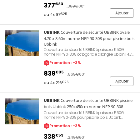
apportés par le vent. Permet également de conserver
377
€33
la chaleur de l'eau et d'empêcher l'accès aux enfants.
389
€00
Ajouter
ou 4x 97
€25
UBBINK
Couverture de sécurité UBBINK ovale
4.70 x 8.60m norme NFP 90-308 pour piscine bois
Ubbink
Couverture de sécurité UBBINK épaisseur 550G
norme NFP 90-308 octogonale allongée Ubbink 4.70
x 8.60m piscine bois. Permet une protection de la
Promotion : -3%
qualité d'eau lors des périodes d'hivernage ou
d'absence. Evite le dépôt de feuilles mortes ou
839
€05
d'insectes apportés par le vent. Permet également de
865
€00
conserver la chaleur de l'eau et d'empêcher l'accès
Ajouter
aux enfants.
ou 4x 216
€25
UBBINK
Couverture de sécurité UBBINK piscine
bois Ubbink 250x450cm norme NFP 90-308
Couverture de sécurité UBBINK épaisseur 550G
norme NFP 90-308 pour piscine bois Ubbink
250x450cm. Permet une protection de la qualité
Promotion : -3%
d'eau lors des périodes d'hivernage ou d'absence.
Évite le dépôt de feuilles mortes ou d'insectes
338
€53
apportés par le vent. Permet également de conserver
349
€00