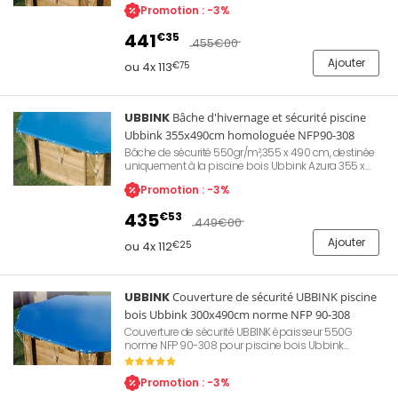
Promotion : -3%
qualité d'eau lors des périodes d'hivernage ou
d'absence. Évite le dépôt de feuilles mortes ou
441
€35
d'insectes apportés par le vent. Permet également de
455
€00
conserver la chaleur de l'eau et d'empêcher l'accès
Ajouter
aux enfants.
ou 4x 113
€75
UBBINK
Bâche d'hivernage et sécurité piscine
Ubbink 355x490cm homologuée NFP90-308
Bâche de sécurité 550gr/m²,355 x 490 cm, destinée
uniquement à la piscine bois Ubbink Azura 355 x
490 cm (octogonale allongée), conforme à la norme
Promotion : -3%
NF P 90-308, trous d'évacuation pour les eaux de
pluie, œillets de fixation sur le périmètre de la bâche
435
€53
449
€00
Ajouter
ou 4x 112
€25
UBBINK
Couverture de sécurité UBBINK piscine
bois Ubbink 300x490cm norme NFP 90-308
Couverture de sécurité UBBINK épaisseur 550G
norme NFP 90-308 pour piscine bois Ubbink
300x490cm. Permet une protection de la qualité
d'eau lors des périodes d'hivernage ou d'absence.
Promotion : -3%
Évite le dépôt de feuilles mortes ou d'insectes