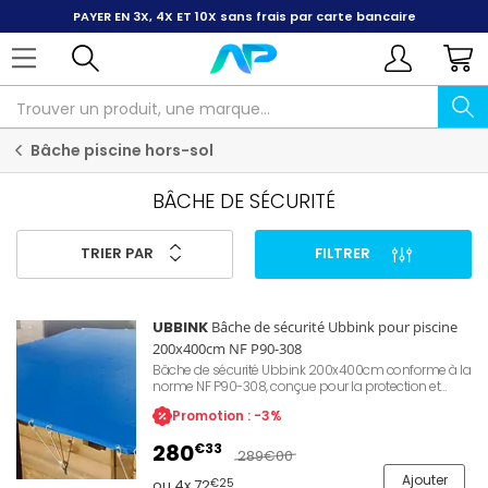
PAYER EN 3X, 4X ET 10X
sans frais par carte bancaire
Bâche piscine hors-sol
BÂCHE DE SÉCURITÉ
TRIER PAR
FILTRER
UBBINK
Bâche de sécurité Ubbink pour piscine
200x400cm NF P90-308
Bâche de sécurité Ubbink 200x400cm conforme à la
norme NF P90-308, conçue pour la protection et
l'hivernage des piscines hors-sol. Matière PVC bleue
Promotion : -3%
550g/m² traitée anti-UV et anti-fongique pour une
résistance optimale aux intempéries. Kit complet
280
€33
avec crochets de fixation inox, visserie et sandows
289
€00
brevetés pour un accrochage sécurisé par œillets.
Ajouter
Référence Ubbink 7516031.
ou 4x 72
€25