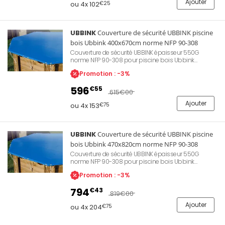
Ajouter
ou 4x 102
€25
UBBINK
Couverture de sécurité UBBINK piscine
bois Ubbink 400x670cm norme NFP 90-308
Couverture de sécurité UBBINK épaisseur 550G
norme NFP 90-308 pour piscine bois Ubbink
400x670cm. Permet une protection de la qualité
Promotion : -3%
d'eau lors des périodes d'hivernage ou d'absence.
Évite le dépôt de feuilles mortes ou d'insectes
596
€55
apportés par le vent. Permet également de conserver
615
€00
la chaleur de l'eau et d'empêcher l'accès aux enfants.
Ajouter
ou 4x 153
€75
UBBINK
Couverture de sécurité UBBINK piscine
bois Ubbink 470x820cm norme NFP 90-308
Couverture de sécurité UBBINK épaisseur 550G
norme NFP 90-308 pour piscine bois Ubbink
470x820cm. Permet une protection de la qualité
Promotion : -3%
d'eau lors des périodes d'hivernage ou d'absence.
Évite le dépôt de feuilles mortes ou d'insectes
794
€43
apportés par le vent. Permet également de conserver
819
€00
la chaleur de l'eau et d'empêcher l'accès aux enfants.
Ajouter
ou 4x 204
€75