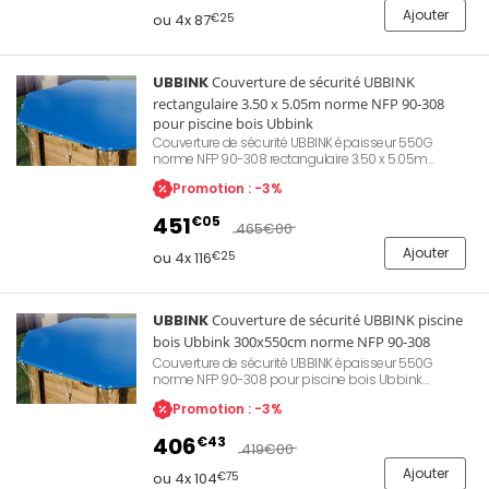
la chaleur de l'eau et d'empêcher l'accès aux enfants.
Ajouter
ou 4x 87
€25
UBBINK
Couverture de sécurité UBBINK
rectangulaire 3.50 x 5.05m norme NFP 90-308
pour piscine bois Ubbink
Couverture de sécurité UBBINK épaisseur 550G
norme NFP 90-308 rectangulaire 3.50 x 5.05m
piscine bois Ubbink. Permet une protection de la
Promotion : -3%
qualité d'eau lors des périodes d'hivernage ou
d'absence. Evite le dépôt de feuilles mortes ou
451
€05
d'insectes apportés par le vent. Permet également de
465
€00
conserver la chaleur de l'eau et d'empêcher l'accès
Ajouter
aux enfants.
ou 4x 116
€25
UBBINK
Couverture de sécurité UBBINK piscine
bois Ubbink 300x550cm norme NFP 90-308
Couverture de sécurité UBBINK épaisseur 550G
norme NFP 90-308 pour piscine bois Ubbink
300x550cm. Permet une protection de la qualité
Promotion : -3%
d'eau lors des périodes d'hivernage ou d'absence.
Évite le dépôt de feuilles mortes ou d'insectes
406
€43
apportés par le vent. Permet également de conserver
419
€00
la chaleur de l'eau et d'empêcher l'accès aux enfants.
Ajouter
ou 4x 104
€75