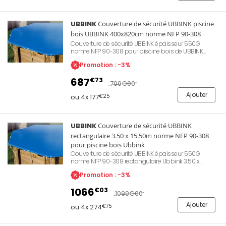
UBBINK
Couverture de sécurité UBBINK piscine
bois UBBINK 400x820cm norme NFP 90-308
Couverture de sécurité UBBINK épaisseur 550G
norme NFP 90-308 pour piscine bois de UBBINK
400x820cm. Permet une protection de la qualité
Promotion : -3%
d'eau lors des périodes d'hivernage ou d'absence.
Évite le dépôt de feuilles mortes ou d'insectes
687
€73
apportés par le vent. Permet également de conserver
709
€00
la chaleur de l'eau et d'empêcher l'accès aux enfants.
Ajouter
ou 4x 177
€25
UBBINK
Couverture de sécurité UBBINK
rectangulaire 3.50 x 15.50m norme NFP 90-308
pour piscine bois Ubbink
Couverture de sécurité UBBINK épaisseur 550G
norme NFP 90-308 rectangulaire Ubbink 3.50 x
15.50m piscine bois. Permet une protection de la
Promotion : -3%
qualité d'eau lors des périodes d'hivernage ou
d'absence. Evite le dépôt de feuilles mortes ou
1066
€03
d'insectes apportés par le vent. Permet également de
1099
€00
conserver la chaleur de l'eau et d'empêcher l'accès
Ajouter
aux enfants.
ou 4x 274
€75