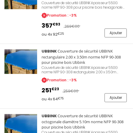
Couverture de sécurité UBBINK épaisseur 550G
norme NFP 90-308 pour piscine bois hexagonale
UBBINK diamètre 4.10m. Permet une protection de la
Promotion : -3%
qualité d'eau lors des périodes d'hivernage ou
d'absence. Evite le dépôt de feuilles mortes ou
357
€93
d'insectes apportés par le vent. Permet également de
369
€00
conserver la chaleur de l'eau et d'empêcher l'accès
Ajouter
aux enfants.
ou 4x 92
€25
UBBINK
Couverture de sécurité UBBINK
rectangulaire 2.00 x 3.50m norme NFP 90-308
pour piscine bois Ubbink
Couverture de sécurité UBBINK épaisseur 550G
norme NFP 90-308 rectangulaire 2.00 x 3.50m
piscine bois UBBINK. Permet une protection de la
Promotion : -3%
qualité d'eau lors des périodes d'hivernage ou
d'absence. Evite le dépôt de feuilles mortes ou
251
€23
d'insectes apportés par le vent. Permet également de
259
€00
conserver la chaleur de l'eau et d'empêcher l'accès
Ajouter
aux enfants.
ou 4x 64
€75
UBBINK
Couverture de sécurité UBBINK
octogonale diamètre 5.10m norme NFP 90-308
pour piscine bois Ubbink
Couverture de sécurité UBBINK épaisseur 550G