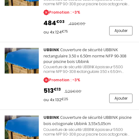
norme NFP 90-308 pour piscine bois octogonale
Ubbink diamètre 5.10m. Permet une protection de la
Promotion : -3%
qualité d'eau lors des périodes d'hivernage ou
d'absence. Evite le dépôt de feuilles mortes ou
484
€03
d'insectes apportés par le vent. Permet également de
499
€00
conserver la chaleur de l'eau et d'empêcher l'accès
Ajouter
aux enfants.
ou 4x 124
€75
UBBINK
Couverture de sécurité UBBINK
rectangulaire 3.50 x 6.50m norme NFP 90-308
pour piscine bois Ubbink
Couverture de sécurité UBBINK épaisseur 550G
norme NFP 90-308 rectangulaire 3.50 x 6.50m
piscine bois Ubbink. Permet une protection de la
Promotion : -3%
qualité d'eau lors des périodes d'hivernage ou
d'absence. Evite le dépôt de feuilles mortes ou
513
€13
d'insectes apportés par le vent. Permet également de
529
€00
conserver la chaleur de l'eau et d'empêcher l'accès
Ajouter
aux enfants.
ou 4x 132
€25
UBBINK
Couverture de sécurité UBBINK piscine
bois octogonale Ubbink 3,55x5,05cm
Couverture de sécurité UBBINK épaisseur 550G
norme NFP 90-308 pour piscine bois octogonale
Ubbink 3,55 x 5,05cm. Permet une protection de la