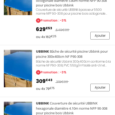
octogonale diamètre 5.80m norme NFP 90-308
pour piscine bois Ubbink
Couverture de sécurité UBBINK épaisseur 550G
norme NFP 90-308 pour piscine bois octogonale
Ubbink diamètre 5.80m. Permet une protection de la
Promotion : -3%
qualité d'eau lors des périodes d'hivernage ou
d'absence. Evite le dépôt de feuilles mortes ou
629
€53
d'insectes apportés par le vent. Permet également de
649
€00
conserver la chaleur de l'eau et d'empêcher l'accès
Ajouter
aux enfants.
ou 4x 162
€25
UBBINK
Bâche de sécurité piscine Ubbink pour
piscine 300x400cm NF P90-308
Bâche de sécurité Ubbink 300x400cm conforme à la
norme NF P90-308, PVC 550g/m² traité anti-UV et
anti-fongique, couleur bleue, destinée aux piscines
Promotion : -3%
octogonales allongées et rectangulaires, système de
fixation par œillets et sandows brevetés avec
309
€43
crochets et visserie inox fournis, prédécoupée pour
319
€00
insertion supports échelle, garantie 2 ans. Référence
Ajouter
Ubbink 7516027.
ou 4x 79
€75
UBBINK
Couverture de sécurité UBBINK
hexagonale diamètre 4.10m norme NFP 90-308
pour piscine bois Ubbink