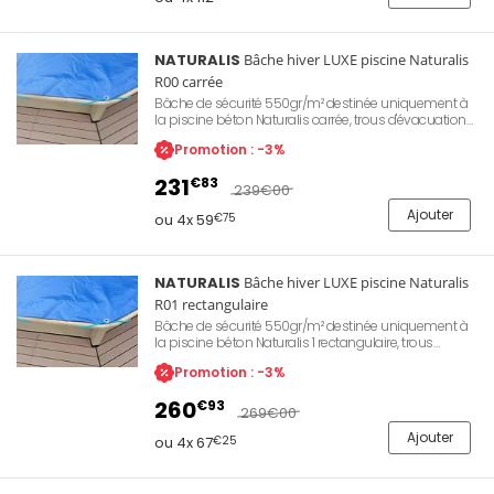
NATURALIS
Bâche hiver LUXE piscine Naturalis
R00 carrée
Bâche de sécurité 550gr/m² destinée uniquement à
la piscine béton Naturalis carrée, trous d'évacuation
pour les eaux de pluie, œillets de fixation sur le
Promotion : -3%
périmètre de la bâche.
231
€83
239
€00
Ajouter
ou 4x 59
€75
NATURALIS
Bâche hiver LUXE piscine Naturalis
R01 rectangulaire
Bâche de sécurité 550gr/m² destinée uniquement à
la piscine béton Naturalis 1 rectangulaire, trous
d'évacuation pour les eaux de pluie, œillets de
Promotion : -3%
fixation sur le périmètre de la bâche.
260
€93
269
€00
Ajouter
ou 4x 67
€25