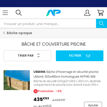
PAYER EN 3X, 4X ET 10X
sans frais par carte bancaire
Bâche opaque
BÂCHE ET COUVERTURE PISCINE
TRIER PAR
FILTRER
UBBINK
Bâche d'hivernage et sécurité piscine
Ubbink 355x490cm homologuée NFP90-308
Bâche de sécurité 550gr/m²,355 x 490 cm, destinée
uniquement à la piscine bois Ubbink Azura 355 x
490 cm (octogonale allongée), conforme à la norme
Promotion : -3%
NF P 90-308, trous d'évacuation pour les eaux de
pluie, œillets de fixation sur le périmètre de la bâche
435
€53
449
€00
Ajouter
ou 4x 112
€25