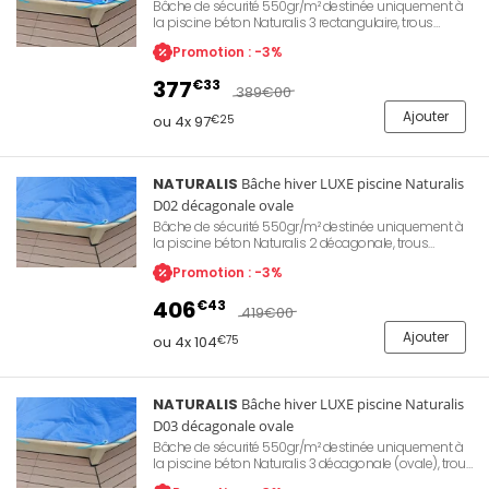
Bâche de sécurité 550gr/m² destinée uniquement à
la piscine béton Naturalis 3 rectangulaire, trous
d'évacuation pour les eaux de pluie, œillets de
Promotion : -3%
fixation sur le périmètre de la bâche.
377
€33
389
€00
Ajouter
ou 4x 97
€25
NATURALIS
Bâche hiver LUXE piscine Naturalis
D02 décagonale ovale
Bâche de sécurité 550gr/m² destinée uniquement à
la piscine béton Naturalis 2 décagonale, trous
d'évacuation pour les eaux de pluie, œillets de
Promotion : -3%
fixation sur le périmètre de la bâche.
406
€43
419
€00
Ajouter
ou 4x 104
€75
NATURALIS
Bâche hiver LUXE piscine Naturalis
D03 décagonale ovale
Bâche de sécurité 550gr/m² destinée uniquement à
la piscine béton Naturalis 3 décagonale (ovale), trous
d'évacuation pour les eaux de pluie, œillets de