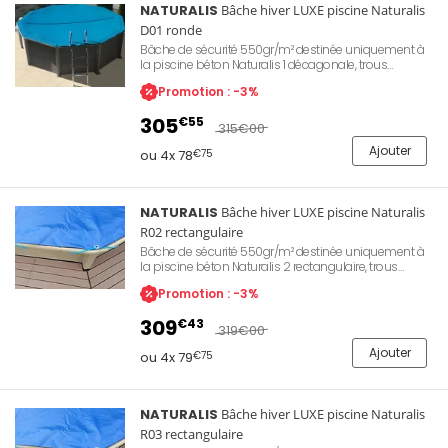
NATURALIS
Bâche hiver LUXE piscine Naturalis
D01 ronde
Bâche de sécurité 550gr/m² destinée uniquement à
la piscine béton Naturalis 1 décagonale, trous
d'évacuation pour les eaux de pluie, œillets de
Promotion : -3%
fixation sur le périmètre de la bâche.
305
€55
315
€00
Ajouter
ou 4x 78
€75
NATURALIS
Bâche hiver LUXE piscine Naturalis
R02 rectangulaire
Bâche de sécurité 550gr/m² destinée uniquement à
la piscine béton Naturalis 2 rectangulaire, trous
d'évacuation pour les eaux de pluie, œillets de
Promotion : -3%
fixation sur le périmètre de la bâche.
309
€43
319
€00
Ajouter
ou 4x 79
€75
NATURALIS
Bâche hiver LUXE piscine Naturalis
R03 rectangulaire