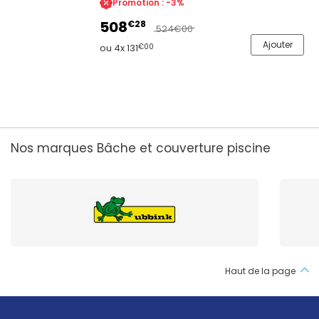
Promotion : -3%
fixation sur le périmètre de la bâche.
508
€28
524
€00
Ajouter
ou 4x 131
€00
Nos marques Bâche et couverture piscine
Haut de la page