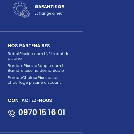
GARANTIE OR
Echange à neuf
NOS PARTENAIRES
RobotPiscine.com | N°1 robot de
piscine
BarrierePiscineSouple.com |
Barrière piscine démontable
PompeChaleurPiscine.net |
chauffage piscine discount
CONTACTEZ-NOUS
0970 15 16 01