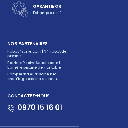
GARANTIE OR
Echange à neuf
NOS PARTENAIRES
RobotPiscine.com | N°1 robot de
piscine
BarrierePiscineSouple.com |
Barrière piscine démontable
PompeChaleurPiscine.net |
chauffage piscine discount
CONTACTEZ-NOUS
0970 15 16 01