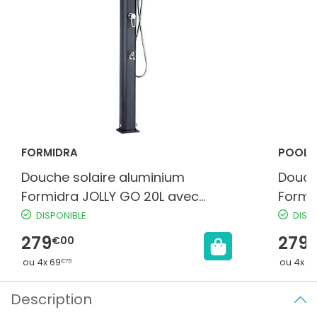
FORMIDRA
POOLS
Douche solaire aluminium
Douch
Formidra JOLLY GO 20L avec
Formi
mitigeur coloris anthracite
mitige
DISPONIBLE
DISP
279
279
€00
€
ou 4x 69
ou 4x 6
€75
Description