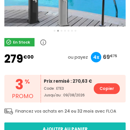
En Stock
279
93
27
69
€00
10x
3x
4x
€90
€00
€75
ou payez
3
%
Prix remisé : 270,63 €
Copier
Code : ETE3
PROMO
Jusqu'au : 09/08/2026
Financez vos achats en
24 ou 32 mois
avec FLOA
AJOUTER AU PANIER