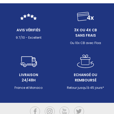
protocol
irritera la peau. Entre les tableaux de dosage
font per
variables selon les marques, les différences
poudre/liquide et les précautions d'emploi, maîtriser
le pH moins demande méthode et rigueur. Ce guide
détaille tout ce qu'il faut savoir pour corriger
efficacement un pH trop élevé sans risquer de
AVIS VÉRIFIÉS
3X OU 4X CB
déséquilibrer l'eau de votre piscine.
SANS FRAIS
9.7/10 - Excellent
Ou 10x CB avec Floa
LIVRAISON
ECHANGÉ OU
24/48H
REMBOURSÉ
France et Monaco
Retour jusqu'à 45 jours*