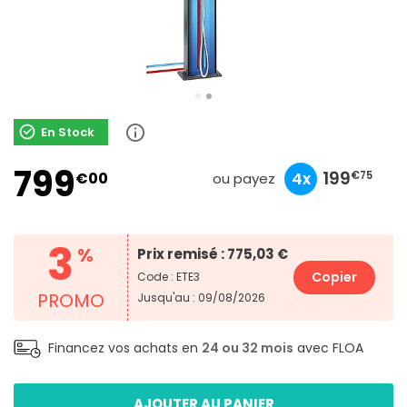
En Stock
799
266
79
199
€00
10x
3x
4x
€90
€33
€75
ou payez
3
%
Prix remisé : 775,03 €
Copier
Code : ETE3
PROMO
Jusqu'au : 09/08/2026
Financez vos achats en
24 ou 32 mois
avec FLOA
AJOUTER AU PANIER