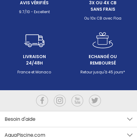
AVIS VÉRIFIÉS
3X OU 4X CB
déséquilibrer l'eau de votre piscine.
SANS FRAIS
9.7/10 - Excellent
Ou 10x CB avec Floa
LIVRAISON
ECHANGÉ OU
24/48H
REMBOURSÉ
France et Monaco
Retour jusqu'à 45 jours*
Besoin d'aide
AquaPiscine.com