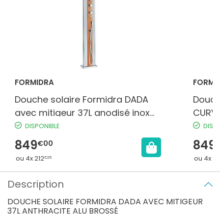
FORMIDRA
FORMI
Douche solaire Formidra DADA
Douch
avec mitigeur 37L anodisé inox
CURVE
effet bois
Anthr
DISPONIBLE
DISP
849
849
€00
ou 4x 212
ou 4x 21
€25
Description
DOUCHE SOLAIRE FORMIDRA DADA AVEC MITIGEUR
37L ANTHRACITE ALU BROSSÉ