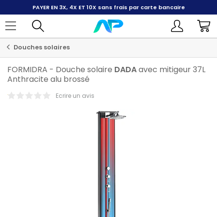
PAYER EN 3X, 4X ET 10X
sans frais par carte bancaire
Douches solaires
FORMIDRA
-
Douche solaire
DADA
avec mitigeur 37L
Anthracite alu brossé
Ecrire un avis