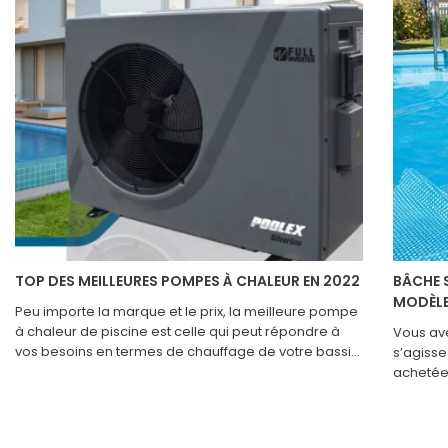
TOP DES MEILLEURES POMPES À CHALEUR EN 2022
BÂCHE S
MODÈL
Peu importe la marque et le prix, la meilleure pompe
à chaleur de piscine est celle qui peut répondre à
Vous ave
vos besoins en termes de chauffage de votre bassin
s’agisse
de nage en 2022. Pour ne pas faire d’erreur et
achetée 
regretter votre choix, sachez déceler les pompes à
vous dev
chaleur de qualité comme celles munies
aussi po
d’échangeurs thermiques en titane. Préférez-les à
de piscin