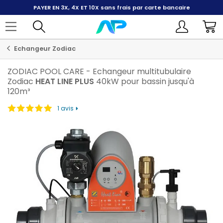
PAYER EN 3X, 4X ET 10X
sans frais par carte bancaire
Echangeur Zodiac
ZODIAC POOL CARE
-
Echangeur multitubulaire
Zodiac
HEAT
LINE
PLUS
40kW pour bassin jusqu'à
120m³
1 avis