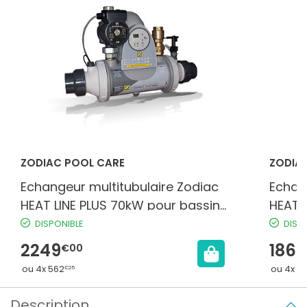
ZODIAC POOL CARE
ZODIA
Echangeur multitubulaire Zodiac
Echan
HEAT LINE PLUS 70kW pour bassin
HEAT 
jusqu'à 200m³
jusqu
DISPONIBLE
DISP
2249
1869
€00
ou 4x 562
ou 4x 4
€25
Description