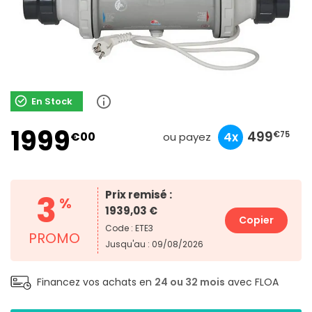
En Stock
1999
666
199
499
€00
10x
3x
4x
€90
€33
€75
ou payez
3
Prix remisé :
%
1939,03 €
Copier
Code : ETE3
PROMO
Jusqu'au : 09/08/2026
Financez vos achats en
24 ou 32 mois
avec FLOA