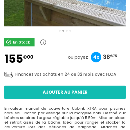
En Stock
155
51
15
38
€00
10x
3x
4x
€67
€50
€75
ou payez
Financez vos achats en
24 ou 32 mois
avec FLOA
AJOUTER AU PANIER
Enrouleur manuel de couverture Ubbink XTRA pour piscines
hors-sol. Fixation par vissage sur la margelle bois. Destiné aux
bâches solaires. Largeur réglable jusqu'à 5.50m. Mise en place
et retrait aisés de la bâche. Idéal pour ranger et stocker la
couverture lors des périodes de baignade. Attaches de