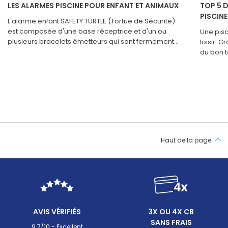
LES ALARMES PISCINE POUR ENFANT ET ANIMAUX
TOP 5 
PISCINE
L'alarme enfant SAFETY TURTLE (Tortue de Sécurité)
est composée d'une base réceptrice et d'un ou
Une pisc
plusieurs bracelets émetteurs qui sont fermement
loisir. 
attachés au poignet des enfants. Le bracelet à la
du bon t
forme de tortue détecte immédiatement l'immersion
toutefoi
de l'enfant dans l'eau et le signale à la base.
mortel p
d’amusem
des préc
place d’
enfant d
solution
de votre
Haut de la page
AVIS VÉRIFIÉS
3X OU 4X CB
SANS FRAIS
9.7/10 - Excellent