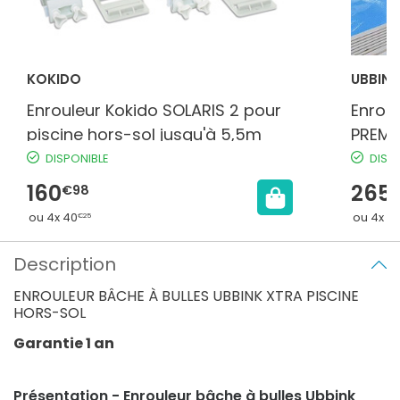
KOKIDO
UBBINK
Enrouleur Kokido SOLARIS 2 pour
Enroul
piscine hors-sol jusqu'à 5,5m
PREMI
DISPONIBLE
DISP
160
265
€98
ou 4x 40
ou 4x 6
€25
Description
ENROULEUR BÂCHE À BULLES UBBINK XTRA PISCINE
HORS-SOL
Garantie 1 an
Présentation - Enrouleur bâche à bulles Ubbink