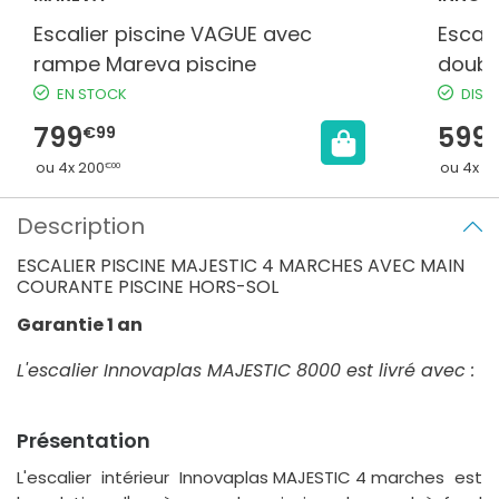
Escalier piscine VAGUE avec
Escali
rampe Mareva piscine
doubl
EN STOCK
DISP
799
599
€99
ou 4x 200
ou 4x 14
€00
Description
ESCALIER PISCINE MAJESTIC 4 MARCHES AVEC MAIN
COURANTE PISCINE HORS-SOL
Garantie 1 an
L'escalier Innovaplas MAJESTIC 8000 est livré avec :
Présentation
L'escalier intérieur
Innovaplas MAJESTIC 4 marches
est