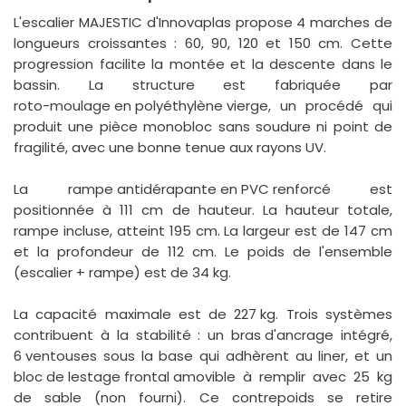
L'escalier
MAJESTIC
d'Innovaplas propose 4 marches de
longueurs croissantes : 60, 90, 120 et 150 cm. Cette
progression facilite la montée et la descente dans le
bassin. La structure est fabriquée par
roto-moulage en polyéthylène vierge
, un procédé qui
produit une pièce monobloc sans soudure ni point de
fragilité, avec une bonne tenue aux rayons UV.
La
rampe antidérapante en PVC renforcé
est
positionnée à 111 cm de hauteur. La hauteur totale,
rampe incluse, atteint 195 cm. La largeur est de 147 cm
et la profondeur de 112 cm. Le poids de l'ensemble
(escalier + rampe) est de 34 kg.
La capacité maximale est de
227 kg
. Trois systèmes
contribuent à la stabilité : un
bras d'ancrage
intégré,
6 ventouses
sous la base qui adhèrent au liner, et un
bloc de lestage frontal amovible
à remplir avec 25 kg
de sable (non fourni). Ce contrepoids se retire