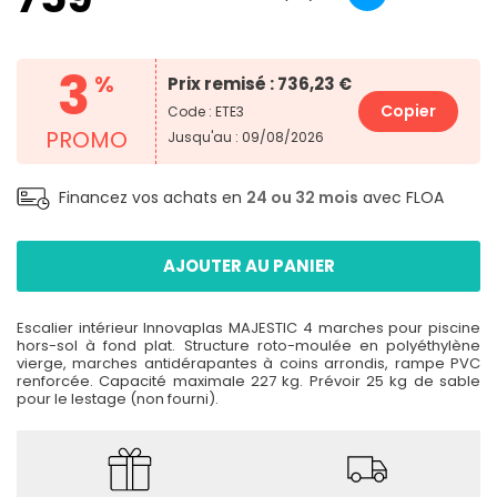
3
%
Prix remisé : 736,23 €
Copier
Code : ETE3
PROMO
Jusqu'au : 09/08/2026
Financez vos achats en
24 ou 32 mois
avec FLOA
AJOUTER AU PANIER
Escalier intérieur Innovaplas MAJESTIC 4 marches pour piscine
hors-sol à fond plat. Structure roto-moulée en polyéthylène
vierge, marches antidérapantes à coins arrondis, rampe PVC
renforcée. Capacité maximale 227 kg. Prévoir 25 kg de sable
pour le lestage (non fourni).