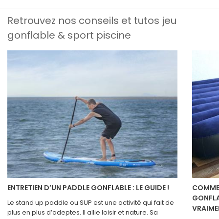
Retrouvez nos conseils et tutos jeu
gonflable & sport piscine
ENTRETIEN D’UN PADDLE GONFLABLE : LE GUIDE !
COMMEN
GONFLA
Le stand up paddle ou SUP est une activité qui fait de
VRAIME
plus en plus d’adeptes. Il allie loisir et nature. Sa