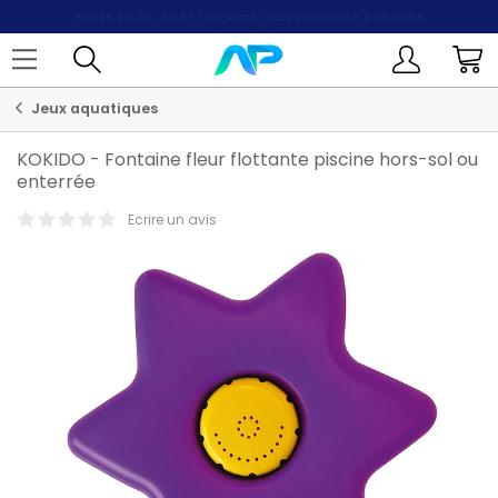
PAYER EN 3X, 4X ET 10X
sans frais par carte bancaire
Jeux aquatiques
KOKIDO
-
Fontaine fleur flottante piscine hors-sol ou
enterrée
Ecrire un avis