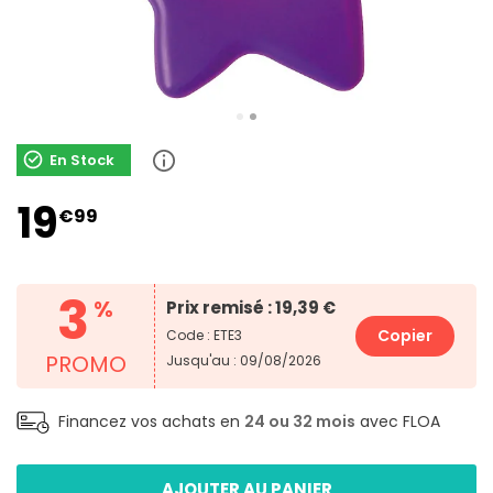
En Stock
19
€99
3
%
Prix remisé : 19,39 €
Copier
Code : ETE3
PROMO
Jusqu'au : 09/08/2026
Financez vos achats en
24 ou 32 mois
avec FLOA
AJOUTER AU PANIER