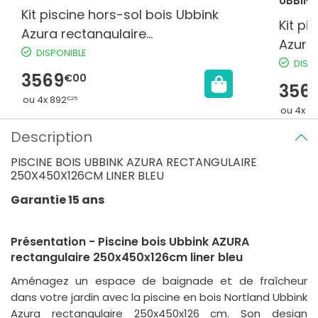
UBBINK
Kit piscine hors-sol bois Ubbink
Kit pi
Azura rectangulaire
Azura
200x400x126cm liner bleu
DISPONIBLE
200x4
DISP
75/100ème
3569
€00
75/10
356
ou 4x 892
€25
ou 4x 8
Description
PISCINE BOIS UBBINK AZURA RECTANGULAIRE
250X450X126CM LINER BLEU
Garantie 15 ans
Présentation - Piscine bois Ubbink AZURA
rectangulaire 250x450x126cm liner bleu
Aménagez un espace de baignade et de fraîcheur
dans votre jardin avec la piscine en bois Nortland Ubbink
Azura rectangulaire 250x450x126 cm. Son design