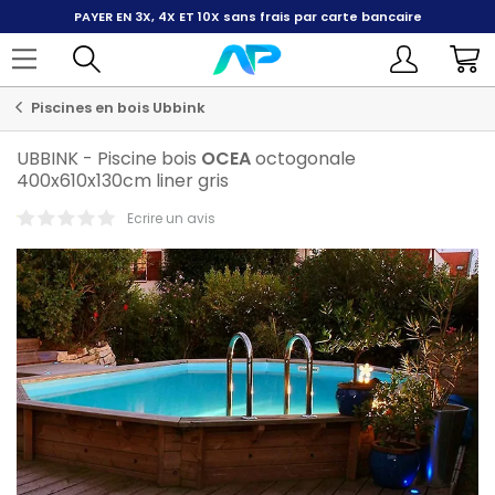
PAYER EN 3X, 4X ET 10X
sans frais par carte bancaire
Piscines en bois Ubbink
UBBINK
-
Piscine bois
OCEA
octogonale
400x610x130cm liner gris
Ecrire un avis