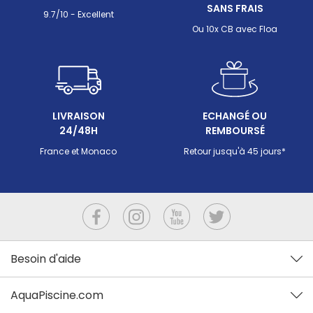
SANS FRAIS
acier es
9.7/10 - Excellent
ou au po
Ou 10x CB avec Floa
d'enduit.
vraiment
fourchet
disponib
LIVRAISON
ECHANGÉ OU
24/48H
REMBOURSÉ
France et Monaco
Retour jusqu'à 45 jours*
Besoin d'aide
AquaPiscine.com