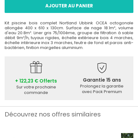
AJOUTER AU PANIER
Kit piscine bois complet Nortland Ubbink OCEA octogonale
allongée 400 x 610 x 130cm. Surface de nage 18.1m², volume
d'eau 20.8m³. Liner gris 75/100ème, groupe de filtration à sable
débit 9m³/h, tuyaux rigides, échelle extérieure bois 4 marches,
échelle intérieure inox 3 marches, feutre de fond et parois anti-
bactérien, finition margelles aluminium.
Garantie 15 ans
+ 122,23 € Offerts
Prolongez la garantie
Sur votre prochaine
avec Pack Premium
commande
Découvrez nos offres similaires