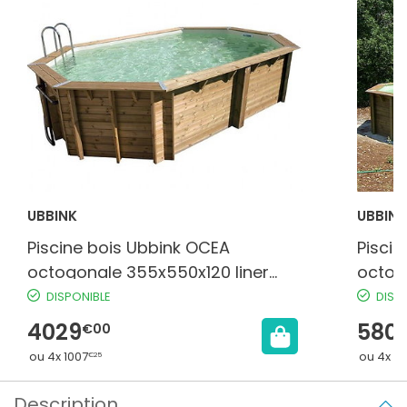
UBBINK
UBBINK
Piscine bois Ubbink OCEA
Pisci
octogonale 355x550x120 liner
octog
beige
beige
DISPONIBLE
DISP
4029
580
€00
ou 4x 1007
ou 4x 1
€25
Description