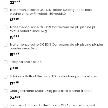
€49
22
Traitement piscine OCEDIS Flacon 50 languettes tests
piscine chlore-Ph-alcalinité-acidité
€99
13
Traitement piscine OCEDIS Correcteur de pH piscine pH
minus poudre seau 5kg
€49
15
Traitement piscine OCEDIS Correcteur de pH piscine pH plus
poudre seau 5kg
€49
15
Bac pédiluve Kokido
€98
11
Eclairage flottant Bestway LED multicolore piscine et spa
€95
17
Charge filtrante SABLE 25kg pour filtre piscine à sable
€98
24
Enrouleur bâche à bulles Ubbink XTRA piscine hors-sol