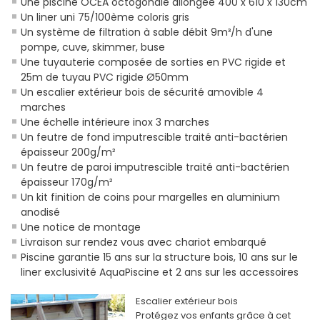
Une piscine OCEA octogonale allongée 400 x 610 x 130cm
Un liner uni 75/100ème coloris gris
Un système de filtration à sable débit 9m³/h d'une
pompe, cuve, skimmer, buse
Une tuyauterie composée de sorties en PVC rigide et
25m de tuyau PVC rigide Ø50mm
Un escalier extérieur bois de sécurité amovible 4
marches
Une échelle intérieure inox 3 marches
Un feutre de fond imputrescible traité anti-bactérien
épaisseur 200g/m²
Un feutre de paroi imputrescible traité anti-bactérien
épaisseur 170g/m²
Un kit finition de coins pour margelles en aluminium
anodisé
Une notice de montage
Livraison sur rendez vous avec chariot embarqué
Piscine garantie 15 ans sur la structure bois, 10 ans sur le
liner exclusivité AquaPiscine et 2 ans sur les accessoires
Escalier extérieur bois
Protégez vos enfants grâce à cet