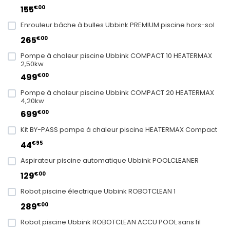
€00
155
Enrouleur bâche à bulles Ubbink PREMIUM piscine hors-sol
€00
265
Pompe à chaleur piscine Ubbink COMPACT 10 HEATERMAX
2,50kw
€00
499
Pompe à chaleur piscine Ubbink COMPACT 20 HEATERMAX
4,20kw
€00
699
Kit BY-PASS pompe à chaleur piscine HEATERMAX Compact
€95
44
Aspirateur piscine automatique Ubbink POOLCLEANER
€00
129
Robot piscine électrique Ubbink ROBOTCLEAN 1
€00
289
Robot piscine Ubbink ROBOTCLEAN ACCU POOL sans fil