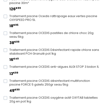
piscine 30m³
€99
126
Traitement piscine Ocedis rattrapage eaux vertes piscine
OXYSPEED PRO 5L
€95
18
Traitement piscine OCEDIS pastilles de chlore choc 20g
seau 5kg
€99
38
Traitement piscine OCEDIS Désinfectant rapide chlore sans
stabilisant PCH Granulé pot 1kg
€49
16
Traitement piscine OCEDIS anti-algues ALGI STOP 3 bidon 1L
€99
13
Traitement piscine OCEDIS désinfectant multifonction
piscine FORCE 5 galets 250gr seau 5kg
€99
49
Traitement piscine OCEDIS oxygène actif OXYTAB tablettes
20g en pot 1kg