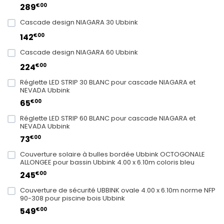
€00
289
Cascade design NIAGARA 30 Ubbink
€00
142
Cascade design NIAGARA 60 Ubbink
€00
224
Réglette LED STRIP 30 BLANC pour cascade NIAGARA et
NEVADA Ubbink
€00
65
Réglette LED STRIP 60 BLANC pour cascade NIAGARA et
NEVADA Ubbink
€00
73
Couverture solaire à bulles bordée Ubbink OCTOGONALE
ALLONGEE pour bassin Ubbink 4.00 x 6.10m coloris bleu
€00
245
Couverture de sécurité UBBINK ovale 4.00 x 6.10m norme NFP
90-308 pour piscine bois Ubbink
€00
549