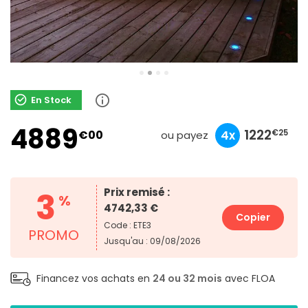
En Stock
4889
1629
1222
1222
€00
4x
3x
4x
€25
€67
€25
ou payez
3
Prix remisé :
%
4742,33 €
Copier
Code : ETE3
PROMO
Jusqu'au : 09/08/2026
Financez vos achats en
24 ou 32 mois
avec FLOA