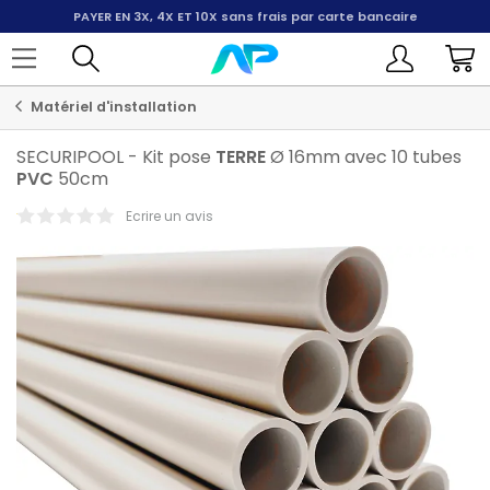
PAYER EN 3X, 4X ET 10X
sans frais par carte bancaire
Matériel d'installation
SECURIPOOL
-
Kit pose
TERRE
Ø 16mm avec 10 tubes
PVC
50cm
Ecrire un avis