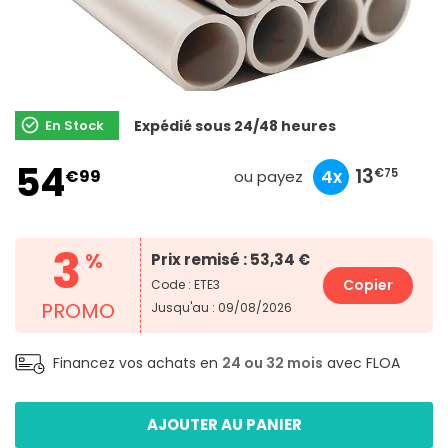
En Stock
Expédié sous 24/48 heures
54
18
5
13
€99
10x
3x
4x
€50
€33
€75
ou payez
3
%
Prix remisé : 53,34 €
Copier
Code : ETE3
PROMO
Jusqu'au : 09/08/2026
Financez vos achats en
24 ou 32 mois
avec FLOA
AJOUTER AU PANIER