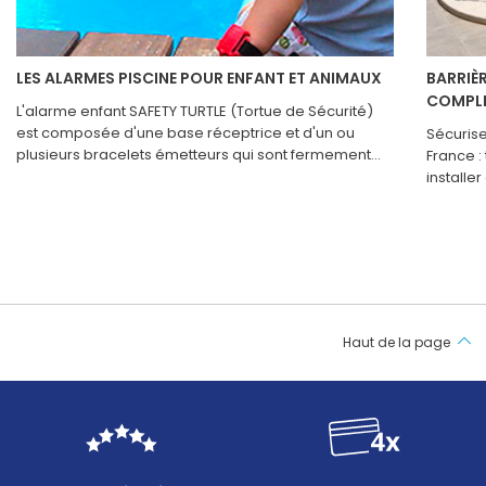
LES ALARMES PISCINE POUR ENFANT ET ANIMAUX
BARRIÈR
COMPLE
L'alarme enfant SAFETY TURTLE (Tortue de Sécurité)
est composée d'une base réceptrice et d'un ou
Sécurise
plusieurs bracelets émetteurs qui sont fermement
France :
attachés au poignet des enfants. Le bracelet à la
installe
forme de tortue détecte immédiatement l'immersion
homolog
de l'enfant dans l'eau et le signale à la base.
revient 
de bonne
en quelq
enlevée 
les barr
rigides 
Haut de la page
avec des
fourreau
solidité
P90-306 
critères
pièges à