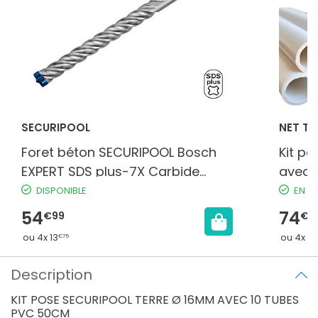
SECURIPOOL
NET T
Foret béton SECURIPOOL Bosch
Kit p
EXPERT SDS plus-7X Carbide
avec 
Technology Ø 16x465mm
scell
DISPONIBLE
EN S
54
74
€99
€9
ou 4x 13
ou 4x 18
€75
Description
KIT POSE SECURIPOOL TERRE Ø 16MM AVEC 10 TUBES
PVC 50CM