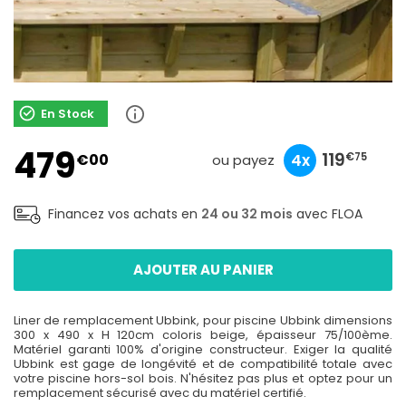
En Stock
479
159
47
119
€00
10x
3x
4x
€90
€67
€75
ou payez
Financez vos achats en
24 ou 32 mois
avec FLOA
AJOUTER AU PANIER
Liner de remplacement Ubbink, pour piscine Ubbink dimensions
300 x 490 x H 120cm coloris beige, épaisseur 75/100ème.
Matériel garanti 100% d'origine constructeur. Exiger la qualité
Ubbink est gage de longévité et de compatibilité totale avec
votre piscine hors-sol bois. N'hésitez pas plus et optez pour un
remplacement sécurisé avec du matériel certifié.