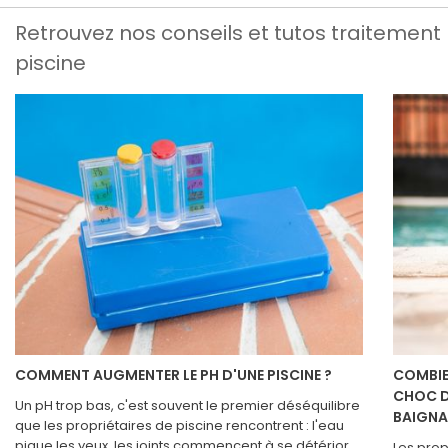
Retrouvez nos conseils et tutos traitement
piscine
COMMENT AUGMENTER LE PH D'UNE PISCINE ?
COMBIE
CHOC D
Un pH trop bas, c'est souvent le premier déséquilibre
BAIGNA
que les propriétaires de piscine rencontrent : l'eau
pique les yeux, les joints commencent à se détériorer
Les prop