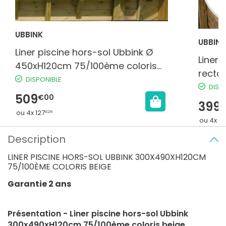
UBBINK
UBBINK
Liner piscine hors-sol Ubbink Ø
Liner 
450xH120cm 75/100ème coloris
recta
beige
DISPONIBLE
75/10
DISP
509
€00
399
€
ou 4x 127
€25
ou 4x 9
Description
LINER PISCINE HORS-SOL UBBINK 300X490XH120CM
75/100ÈME COLORIS BEIGE
Garantie 2 ans
Présentation - Liner piscine hors-sol Ubbink
300x490xH120cm 75/100ème coloris beige