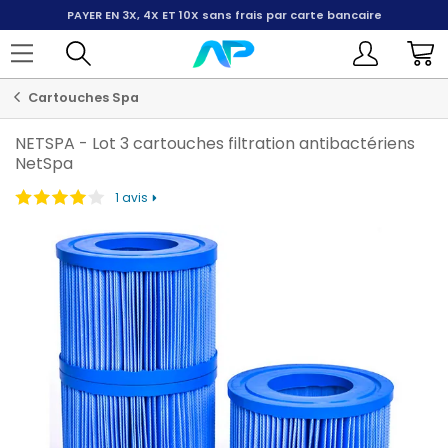
PAYER EN 3X, 4X ET 10X
sans frais par carte bancaire
Cartouches Spa
NETSPA
-
Lot 3 cartouches filtration antibactériens
NetSpa
1 avis