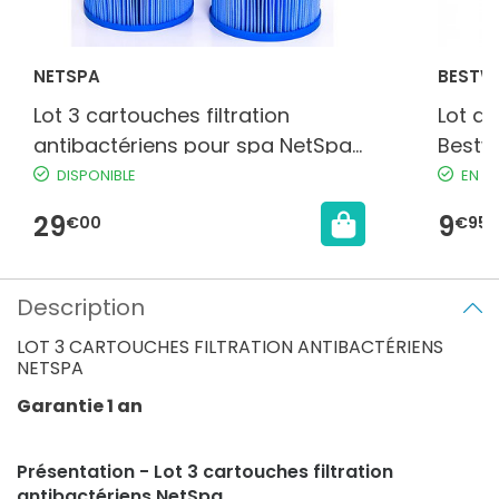
NETSPA
BESTW
Lot 3 cartouches filtration
Lot de
antibactériens pour spa NetSpa
Bestw
Vita Premium
gonfl
DISPONIBLE
EN S
29
9
€00
€95
Description
LOT 3 CARTOUCHES FILTRATION ANTIBACTÉRIENS
NETSPA
Garantie 1 an
Présentation - Lot 3 cartouches filtration
antibactériens NetSpa