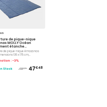
AS
ture de pique-nique
nas MOLLY Océan
ment étanche
35cm
re de pique-nique Amazonas
mensions 135 x 175 cm,
de fibres creuses 200g/m²,
otion : -3%
lanelle de coton, dès la
,fermeture éclair
47
€48
48
En Stock
€95