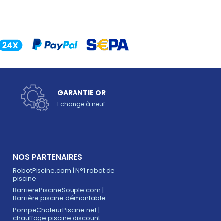
GARANTIE OR
Echange à neuf
NOS PARTENAIRES
RobotPiscine.com | N°1 robot de
piscine
BarrierePiscineSouple.com |
Barrière piscine démontable
PompeChaleurPiscine.net |
chauffage piscine discount