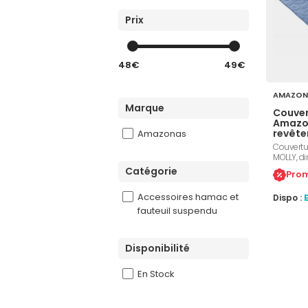
Prix
48€
49€
AMAZON
Marque
Couver
Amazo
revête
Amazonas
175x1
Couvertu
MOLLY, di
composé 
Catégorie
Prom
surface f
naissance
Accessoires hamac et
Dispo :
fauteuil suspendu
Disponibilité
En Stock