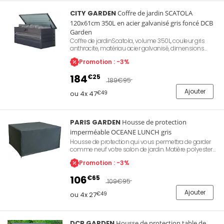
CITY GARDEN
Coffre de jardin SCATOLA
120x61cm 350L en acier galvanisé gris foncé DCB
Garden
Coffre de jardinScatola, volume 350L, couleur gris
anthracite, matériau acier galvanisé, dimensions
120x61cm, hauteur 62 cm, poids 19 kg, garantie 2 ans
Promotion : -3%
184
€25
189
€95
Ajouter
ou 4x 47
€49
PARIS GARDEN
Housse de protection
imperméable OCEANE LUNCH gris
Housse de protection qui vous permettra de garder
comme neuf votre salon de jardin. Matière polyester
600D avec revêtement polyéthylène et PVC pour
Promotion : -3%
protéger votre matériel des intempéries, de la chaleur,
du froid, des UV. Dim de L 146 x l 133 x h 78 cm. Matériel
106
€65
résistant, prévu pour un usage 100% outdoor.
109
€95
Ajouter
ou 4x 27
€49
DCB GARDEN
Housse de protection table de