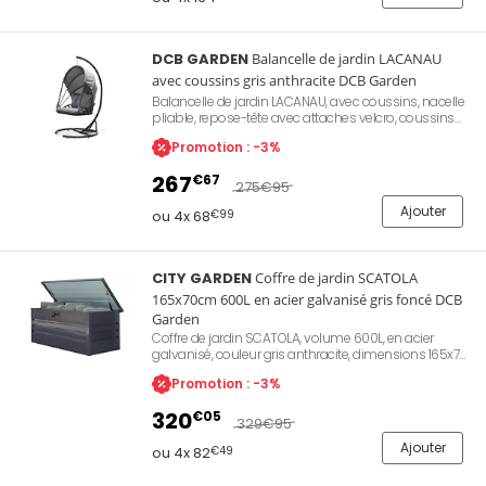
DCB GARDEN
Balancelle de jardin LACANAU
avec coussins gris anthracite DCB Garden
Balancelle de jardin LACANAU, avec coussins, nacelle
pliable, repose-tête avec attaches velcro, coussins
de dossier et d'assise déhoussables, dimensions L
Promotion : -3%
100 x l 120 x H 188 cm, garantie 2 ans
267
€67
275
€95
Ajouter
ou 4x 68
€99
CITY GARDEN
Coffre de jardin SCATOLA
165x70cm 600L en acier galvanisé gris foncé DCB
Garden
Coffre de jardin SCATOLA, volume 600L, en acier
galvanisé, couleur gris anthracite, dimensions 165x70
cm, hauteur 62 cm, poids 30 kg garantie 2 ans.
Promotion : -3%
320
€05
329
€95
Ajouter
ou 4x 82
€49