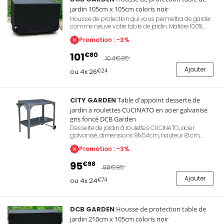
jardin 105cm x 105cm coloris noir
Housse de protection qui vous permettra de garder
comme neuve votre table de jardin. Matière 100%
polyester imperméable pour proteger votre matériel
Promotion : -3%
des intempéries, de la chaleur, du froid, des UV
lorsque ce dernier n'est pas utilisé. Dimension de
101
€80
105cm x 105cm soit une table de 4. Matériel résistant,
104
€95
élégant prévu pour un usage 100% outdoor.
Ajouter
ou 4x 26
€24
CITY GARDEN
Table d'appoint desserte de
jardin à roulettes CUCINATO en acier galvanisé
gris foncé DCB Garden
Desserte de jardin à roulettes CUCINATO, acier
galvanisé, dimensions 91x54cm, hauteur 81 cm,
poids 11 kg, facile à monter, couleur gris anthracite,
Promotion : -3%
garantie 2 ans
95
€98
98
€95
Ajouter
ou 4x 24
€74
DCB GARDEN
Housse de protection table de
jardin 210cm x 105cm coloris noir