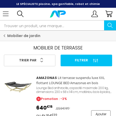
PAYER EN 3X, 4X ET 10X
sans frais par carte bancaire
Mobilier de jardin
MOBILIER DE TERRASSE
TRIER PAR
FILTRER
AMAZONAS
Lit terrasse suspendu luxe XXL
flottant LOUNGE BED Amazonas en bois
Lounge Bed anthracite, capacité maximale 200 kg,
dimensions 230 x 68 x 141 cm, matériau bois épicéa,
rembourrage séchage rapide/hydrofuge, tissu Agora
Promotion : -3%
de haute qualité, résistant aux UV , facile à entretenir
640
€15
659
€95
Ajouter
ou 4x 164
€99