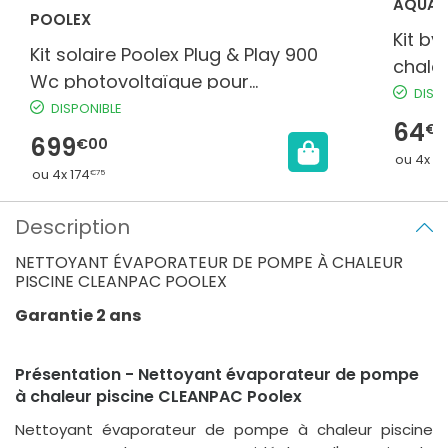
AQUAL
POOLEX
Kit b
Kit solaire Poolex Plug & Play 900
chale
Wc photovoltaïque pour
DISP
chauffage piscine
DISPONIBLE
64
€9
699
€00
ou 4x 16
ou 4x 174
€75
Description
NETTOYANT ÉVAPORATEUR DE POMPE À CHALEUR
PISCINE CLEANPAC POOLEX
Garantie 2 ans
Présentation - Nettoyant évaporateur de pompe
à chaleur piscine CLEANPAC Poolex
Nettoyant évaporateur de pompe à chaleur piscine