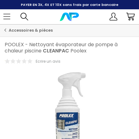
PAYER EN 3X, 4X ET 10X
sans frais par carte bancaire
Accessoires & pièces
POOLEX
-
Nettoyant évaporateur de pompe à
chaleur piscine
CLEANPAC
Poolex
Ecrire un avis