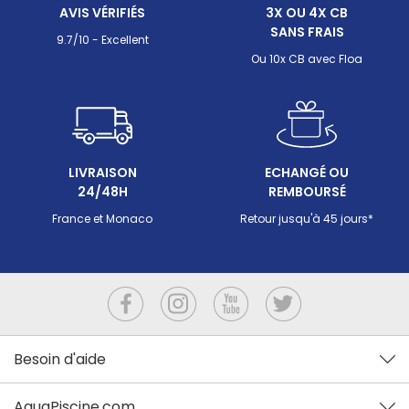
AVIS VÉRIFIÉS
3X OU 4X CB
Néanmoins, son usage est quasi gratuit puisque
SANS FRAIS
l’appareil puise l’énergie de l’air pour fonctionner.
9.7/10 - Excellent
Ou 10x CB avec Floa
LIVRAISON
ECHANGÉ OU
24/48H
REMBOURSÉ
France et Monaco
Retour jusqu'à 45 jours*
Besoin d'aide
AquaPiscine.com