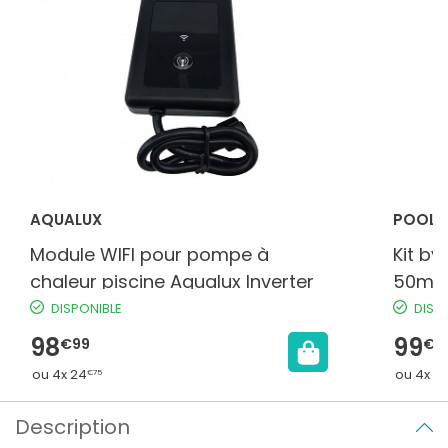
AQUALUX
POOLE
Module WIFI pour pompe à
Kit b
chaleur piscine Aqualux Inverter
50mm 
piscin
DISPONIBLE
DISP
98
99
€99
€0
ou 4x 24
ou 4x 2
€75
Description