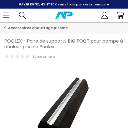
PAYER EN 3X, 4X ET 10X
sans frais par carte bancaire
Accessoires chauffage piscine
POOLEX
-
Paire de supports
BIG
FOOT
pour pompe à
chaleur piscine Poolex
Ecrire un avis