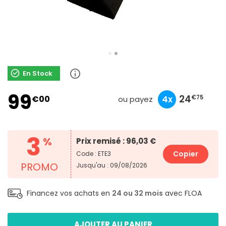
En Stock
99
33
9
24
€00
10x
3x
4x
€90
€00
€75
ou payez
3
%
Prix remisé : 96,03 €
Copier
Code : ETE3
PROMO
Jusqu'au : 09/08/2026
Financez vos achats en
24 ou 32 mois
avec FLOA
AJOUTER AU PANIER