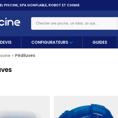
ET 10X
SANS FRAIS PAR CARTE BANCAIRE
DEVIS
CONFIGURATEURS
GUIDES
scine
Pédiluves
uves