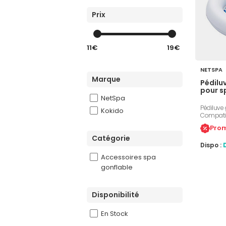
Prix
11€
19€
NETSPA
Marque
Pédilu
pour s
NetSpa
Pédiluve
Kokido
Compatib
de la ma
Prom
/ VITA PR
Catégorie
pieds ava
Dispo :
ainsi de 
gonflabl
Accessoires spa
Soudures
gonflable
Disponibilité
En Stock