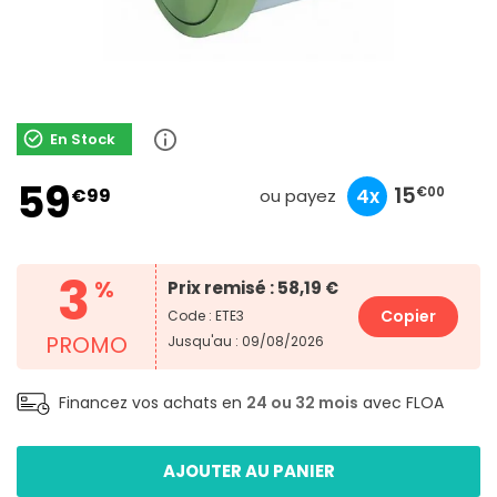
En Stock
59
20
6
15
€99
10x
3x
4x
€00
€00
€00
ou payez
3
%
Prix remisé : 58,19 €
Copier
Code : ETE3
PROMO
Jusqu'au : 09/08/2026
Financez vos achats en
24 ou 32 mois
avec FLOA
AJOUTER AU PANIER