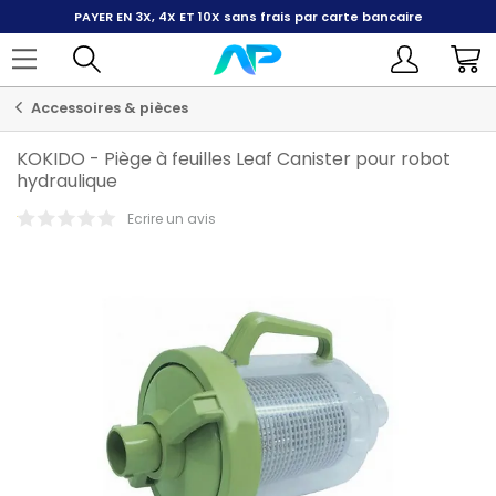
PAYER EN 3X, 4X ET 10X
sans frais par carte bancaire
Accessoires & pièces
KOKIDO
-
Piège à feuilles Leaf Canister pour robot
hydraulique
Ecrire un avis