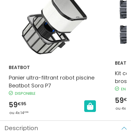
BEATB
BEATBOT
Kit c
Panier ultra-filtrant robot piscine
bross
Beatbot Sora P7
EN S
DISPONIBLE
59
€9
59
€95
ou 4x 15
ou 4x 14
€99
Description