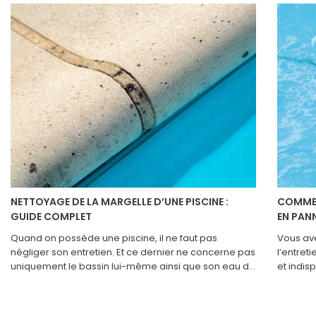
NETTOYAGE DE LA MARGELLE D’UNE PISCINE :
COMMEN
GUIDE COMPLET
EN PANN
Quand on possède une piscine, il ne faut pas
Vous ave
négliger son entretien. Et ce dernier ne concerne pas
l’entret
uniquement le bassin lui-même ainsi que son eau de
et indis
baignade. Il est également indispensable d’effectuer
eau saine
le nettoyage de la margelle de la piscine. Si elle est
appareil
sale, non seulement elle ternit la beauté de votre
sachez 