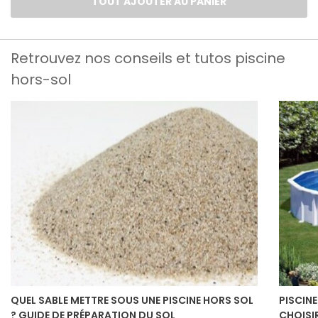
TOUT AJOUTER AU PANIER
Retrouvez nos conseils et tutos piscine
hors-sol
QUEL SABLE METTRE SOUS UNE PISCINE HORS SOL
PISCINE
? GUIDE DE PRÉPARATION DU SOL
CHOISI