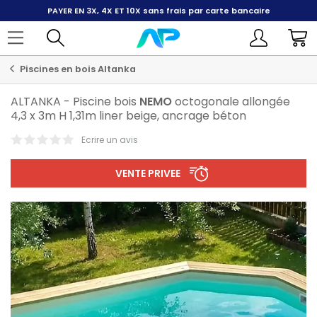
PAYER EN 3X, 4X ET 10X
sans frais par carte bancaire
Piscines en bois Altanka
ALTANKA
-
Piscine bois
NEMO
octogonale allongée
4,3 x 3m H 1,31m liner beige, ancrage béton
Ecrire un avis
VENTE PRIVEE