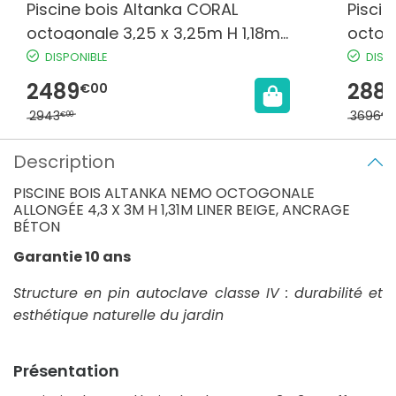
Piscine bois Altanka CORAL
Pisci
octogonale 3,25 x 3,25m H 1,18m
octog
liner bleu sans dalle béton
1,18m 
DISPONIBLE
DISP
2489
288
€00
2943
3696
€00
€00
Description
PISCINE BOIS ALTANKA NEMO OCTOGONALE
ALLONGÉE 4,3 X 3M H 1,31M LINER BEIGE, ANCRAGE
BÉTON
Garantie 10 ans
Structure en pin autoclave classe IV : durabilité et
esthétique naturelle du jardin
Présentation