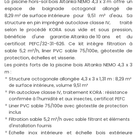
La
piscine hors-sol bois Altanka NEMO 4,3 x 3 m
offre un
espace de baignade octogonal allongé de
8,29 m² de surface intérieure
pour 9,51 m³ d'eau. Sa
structure en pin imprégné autoclave classe IV
, traité
selon le procédé KORA sous vide et sous pression,
bénéficie d'une
garantie Altanka de 10 ans
et du
certificat PEFC/32-31-626. Ce kit intègre filtration à
sable 5,2 m³/h, liner PVC sable 75/100e, géotextile de
protection, échelles et visserie.
Les points forts de la piscine bois Altanka NEMO 4,3 x 3
m :
Structure octogonale allongée 4,3 x 3 x 1,31 m
: 8,29 m²
de surface intérieure, volume 9,51 m³
Pin autoclave classe IV, traitement KORA
: résistance
confirmée à l'humidité et aux insectes, certificat PEFC
Liner PVC sable 75/100e
avec géotextile de protection
inclus
Filtration sable 5,2 m³/h
avec sable filtrant et éléments
d'installation fournis
Échelle inox intérieure et échelle bois extérieure