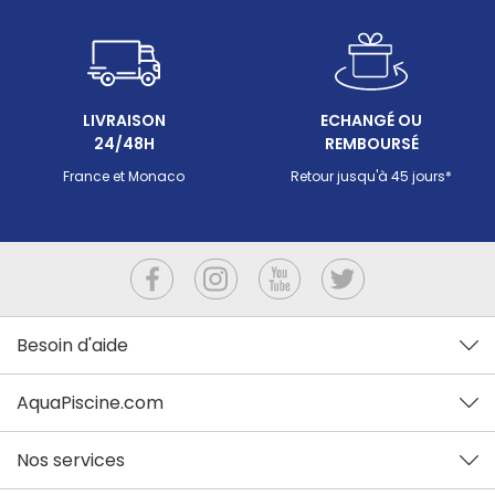
comment calculer la quantité nécessaire, et dans
vraiment
quels cas le sable seul ne suffit pas.
fourchet
disponib
LIVRAISON
ECHANGÉ OU
24/48H
REMBOURSÉ
France et Monaco
Retour jusqu'à 45 jours*
Besoin d'aide
AquaPiscine.com
Nos services