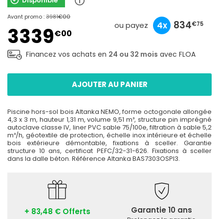
Disponible
Avant promo :
3981
€00
1113
834
834
3x
4x
4x
€00
€75
€75
ou payez
3339
€00
Financez vos achats en
24 ou 32 mois
avec FLOA
AJOUTER AU PANIER
Piscine hors-sol bois Altanka NEMO, forme octogonale allongée
4,3 x 3 m, hauteur 1,31 m, volume 9,51 m³, structure pin imprégné
autoclave classe IV, liner PVC sable 75/100e, filtration à sable 5,2
m³/h, géotextile de protection, échelle inox intérieure et échelle
bois extérieure démontable, fixations à sceller. Garantie
structure 10 ans, certificat PEFC/32-31-626. Fixations à sceller
dans la dalle béton. Référence Altanka BAS7303OSPI3.
Garantie 10 ans
+ 83,48 € Offerts