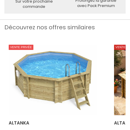
Prolongez la garantie
Sur votre prochaine
avec Pack Premium
commande
Découvrez nos offres similaires
VENTE PRIVÉE
VENTE PR
ALTANKA
ALTAN