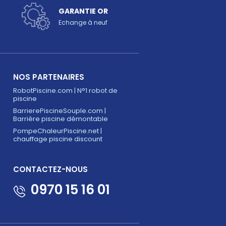
GARANTIE OR
Echange à neuf
NOS PARTENAIRES
RobotPiscine.com | N°1 robot de
piscine
BarrierePiscineSouple.com |
Barrière piscine démontable
PompeChaleurPiscine.net |
chauffage piscine discount
CONTACTEZ-NOUS
0970 15 16 01