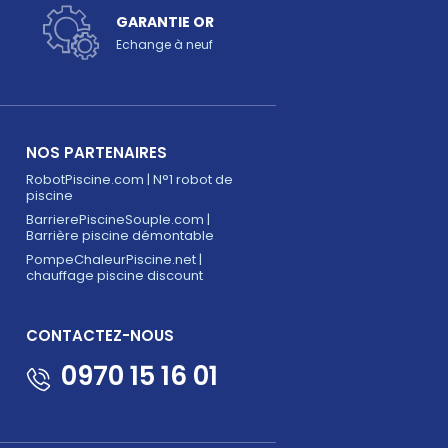
GARANTIE OR
Echange à neuf
NOS PARTENAIRES
RobotPiscine.com | N°1 robot de
piscine
BarrierePiscineSouple.com |
Barrière piscine démontable
PompeChaleurPiscine.net |
chauffage piscine discount
CONTACTEZ-NOUS
0970 15 16 01