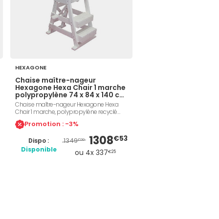
HEXAGONE
Chaise maître-nageur
Hexagone Hexa Chair 1 marche
polypropylène 74 x 84 x 140 cm
blanc
Chaise maître-nageur Hexagone Hexa
Chair 1 marche, polypropylène recyclé
antidérapant résistant au chlore et à l'eau
Promotion : -3%
de mer, dimensions 74 x 84 x 140 cm,
hauteur d'assise 80 cm, poids 35 kg,
1308
€53
1349
Dispo :
porte-gobelet et emplacement parasol
€00
intégrés, crochet bouée de sauvetage,
Disponible
ou 4x 337
€25
chaise flottante. Référence Hexagone
Z282FLG505WH.