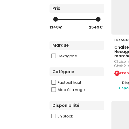
Prix
1348€
2549€
HEXAGO
Marque
Chaise
Hexago
marche
Hexagone
104 x 
Chaise m
Chair 2 
antidérap
Catégorie
Prom
de mer, h
dimension
Fauteuil haut
Disp
kg, port
parasol in
Dispo
Aide à la nage
Référenc
Disponibilité
En Stock