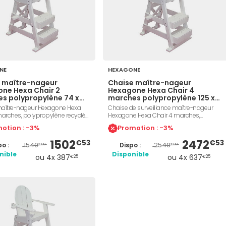
NE
HEXAGONE
 maître-nageur
Chaise maître-nageur
ne Hexa Chair 2
Hexagone Hexa Chair 4
s polypropylène 74 x
marches polypropylène 125 x
155 cm blanc
168 x 210 cm blanc
aître-nageur Hexagone Hexa
Chaise de surveillance maître-nageur
marches, polypropylène recyclé
Hexagone Hexa Chair 4 marches,
ant résistant au chlore et à l'eau
polypropylène recyclé antidérapant
otion : -3%
Promotion : -3%
auteur d'assise 100 cm,
résistant au chlore et à l'eau de mer,
s 76 x 104 x 155 cm, poids 50
hauteur d'assise 152 cm, dimensions 125
1502
2472
€53
€53
1549
2549
o :
Dispo :
e-gobelet et emplacement
x 168 x 210 cm, poids 86 kg, porte-gobelet
€00
€00
tégrés, flottante, coloris blanc.
et emplacement parasol inclus, flotte en
nible
Disponible
ou 4x 387
ou 4x 637
€25
€25
e Hexagone Z282FLG510WH.
cas de vandalisme, coloris blanc.
Référence Hexagone Z282FLG517WH.