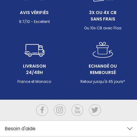
possible. Mais l'opération exige une réflexion
approfondie sur l'impact écologique, un
AVIS VÉRIFIÉS
3X OU 4X CB
dimensionnement adapté et surtout une intégration
SANS FRAIS
hydraulique dès la conception du bassin.
9.7/10 - Excellent
Ou 10x CB avec Floa
LIVRAISON
ECHANGÉ OU
24/48H
REMBOURSÉ
France et Monaco
Retour jusqu'à 45 jours*
Besoin d'aide