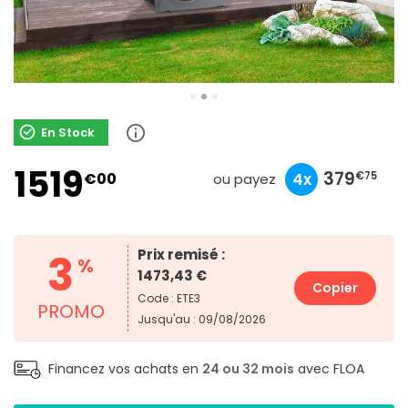
En Stock
1519
506
151
379
€00
10x
3x
4x
€90
€33
€75
ou payez
3
Prix remisé :
%
1473,43 €
Copier
Code : ETE3
PROMO
Jusqu'au : 09/08/2026
Financez vos achats en
24 ou 32 mois
avec FLOA