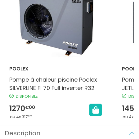
POOLEX
POOLE
Pompe à chaleur piscine Poolex
Pompe
SILVERLINE FI 70 Full inverter R32
JETLIN
INVER
DISPONIBLE
DISP
1270
1459
€00
ou 4x 317
ou 4x 3
€50
Description