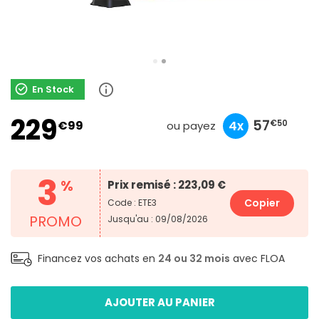
En Stock
229
76
23
57
€99
10x
3x
4x
€66
€00
€50
ou payez
3
%
Prix remisé : 223,09 €
Copier
Code : ETE3
PROMO
Jusqu'au : 09/08/2026
Financez vos achats en
24 ou 32 mois
avec FLOA
AJOUTER AU PANIER