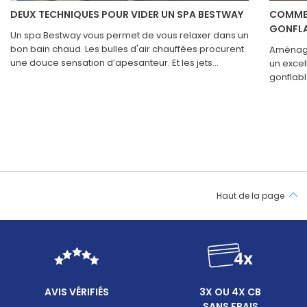
DEUX TECHNIQUES POUR VIDER UN SPA BESTWAY
COMMEN
GONFLAB
Un spa Bestway vous permet de vous relaxer dans un
bon bain chaud. Les bulles d'air chauffées procurent
Aménage
une douce sensation d’apesanteur. Et les jets
un excel
massants détendent vos muscles endoloris. Pour
gonflabl
profiter des bienfaits de votre structure, l’eau de
confort 
votre spa doit être saine et limpide. Vous devez donc
en valeu
l’entretenir régulièrement. Puis, s’il est utilisé
s’y pren
quotidiennement, il est nécessaire de vider et de
quelque
renouveler son eau toutes les quatre semaines. Par
aider à 
contre, si vous ne vous baignez dans votre spa
Bestway que rarement, pensez à le vider tous les
trimestres. Comment procéder ?
Haut de la page
AVIS VÉRIFIÉS
3X OU 4X CB
SANS FRAIS