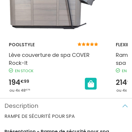
POOLSTYLE
FLEXIN
Lève couverture de spa COVER
Rampe
Rock-It
spa
EN STOCK
EN S
194
214
€99
€
ou 4x 48
ou 4x 5
€75
Description
RAMPE DE SÉCURITÉ POUR SPA
Présentation - Rampe de sécurité pour spa