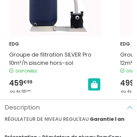
EDG
EDG
Groupe de filtration SILVER Pro
Groupe
10m³/h piscine hors-sol
12m³/h
DISPONIBLE
DISP
459
499
€99
ou 4x 115
ou 4x 12
€00
Description
RÉGULATEUR DE NIVEAU REGUL'EAU
Garantie 1 an