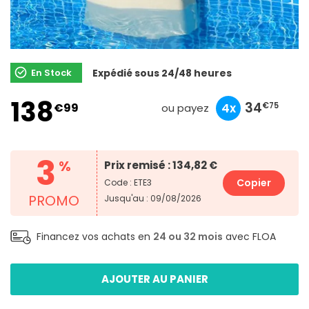
En Stock
Expédié sous 24/48 heures
138
46
13
34
€99
10x
3x
4x
€90
€33
€75
ou payez
3
%
Prix remisé : 134,82 €
Copier
Code : ETE3
PROMO
Jusqu'au : 09/08/2026
Financez vos achats en
24 ou 32 mois
avec FLOA
AJOUTER AU PANIER