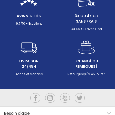
inconfort cutané, dégradation accélérée des
le pH m
équipements. Ce guide passe en revue tout ce qu'il
détaille 
faut savoir pour maintenir cet équilibre : les valeurs
efficace
AVIS VÉRIFIÉS
3X OU 4X CB
cibles, les paramètres qui perturbent la production
déséquil
SANS FRAIS
de chlore (pH, sel, stabilisant, température), les
9.7/10 - Excellent
méthodes de mesure disponibles et les bons
Ou 10x CB avec Floa
réflexes quand le taux sort des clous.
LIVRAISON
ECHANGÉ OU
24/48H
REMBOURSÉ
France et Monaco
Retour jusqu'à 45 jours*
Besoin d'aide