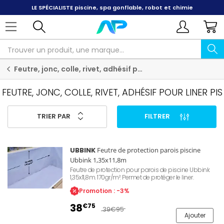
Feutre, jonc, colle, rivet, adhésif pour liner pis
FEUTRE, JONC, COLLE, RIVET, ADHÉSIF POUR LINER PIS
TRIER PAR
FILTRER
UBBINK
Feutre de protection parois piscine
Ubbink 1,35x11,8m
Feutre de protection pour parois de piscine Ubbink
1,35x11,8m. 170gr/m². Permet de protéger le liner.
Promotion : -3%
38
€75
39
€95
Ajouter