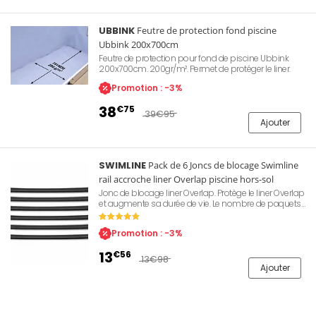
UBBINK
Feutre de protection fond piscine
Ubbink 200x700cm
Feutre de protection pour fond de piscine Ubbink
200x700cm. 200gr/m². Permet de protéger le liner.
Promotion : -3%
38
€75
39
€95
Ajouter
SWIMLINE
Pack de 6 Joncs de blocage Swimline
rail accroche liner Overlap piscine hors-sol
Jonc de blocage liner Overlap. Protège le liner Overlap
et augmente sa durée de vie. Le nombre de paquets
est à prévoir en fonction de la taille de votre piscine.
Promotion : -3%
13
€56
13
€98
Ajouter