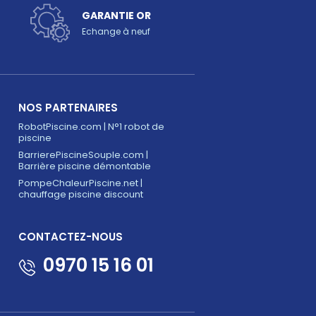
GARANTIE OR
Echange à neuf
NOS PARTENAIRES
RobotPiscine.com | N°1 robot de
piscine
BarrierePiscineSouple.com |
Barrière piscine démontable
PompeChaleurPiscine.net |
chauffage piscine discount
CONTACTEZ-NOUS
0970 15 16 01