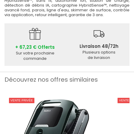
HybridSense™, sans fil, autonomie 10h, station de charge,
détection dé débris IA, cartographie HybridSense™, nettoyage
avancé fond, parois, ligne d'eau, skimmer de surface, contrôle
via application, retour intelligent, garantie de 3 ans.
Livraison 48/72h
+ 67,23 € Offerts
Plusieurs options
Sur votre prochaine
de livraison
commande
Découvrez nos offres similaires
VENTE PRIVÉE
VENTE PR