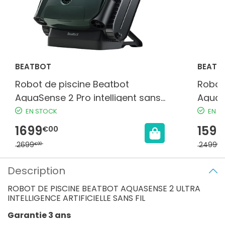
BEATBOT
BEATB
Robot de piscine Beatbot
Robot
AquaSense 2 Pro intelligent sans
AquaSe
fil
EN STOCK
EN S
1699
1599
€00
2699
2499
€00
€00
Description
ROBOT DE PISCINE BEATBOT AQUASENSE 2 ULTRA
INTELLIGENCE ARTIFICIELLE SANS FIL
Garantie 3 ans