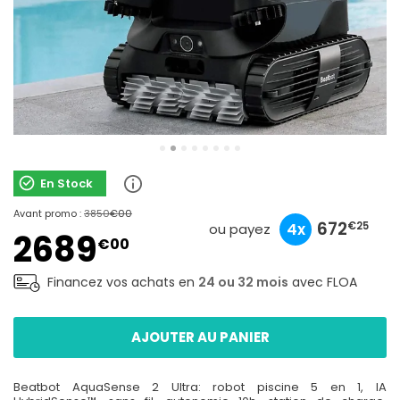
En Stock
Avant promo :
3850
€00
896
672
268
4x
3x
10x
€25
€33
€90
ou payez
2689
€00
Financez vos achats en
24 ou 32 mois
avec FLOA
AJOUTER AU PANIER
Beatbot AquaSense 2 Ultra: robot piscine 5 en 1, IA