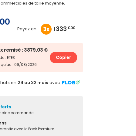
 commerciales de taille moyenne.
00
999
999
1333
€75
€75
€00
4x
4x
3x
Payez en
ix remisé : 3879,03 €
Copier
e : ETE3
squ'au : 09/08/2026
chats en
24 ou 32 mois
avec
fferts
ochaine commande
ans
garantie avec le Pack Premium