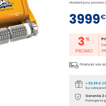
résistant pour piscines
3999
€
3
%
Pr
Cod
PROMO
Ju
Financez vos a
+ 99,98 € O
Sur votre pr
Garantie 2 
Prolongez la 