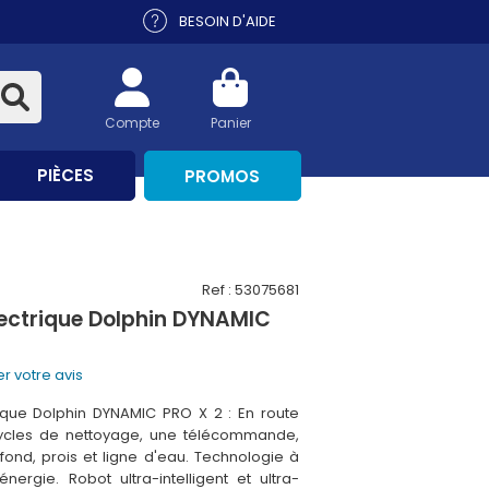
BESOIN D'AIDE
Compte
Panier
PIÈCES
PROMOS
Ref : 53075681
lectrique Dolphin DYNAMIC
r votre avis
ique Dolphin DYNAMIC PRO X 2 : En route
 cycles de nettoyage, une télécommande,
fond, prois et ligne d'eau. Technologie à
ergie. Robot ultra-intelligent et ultra-