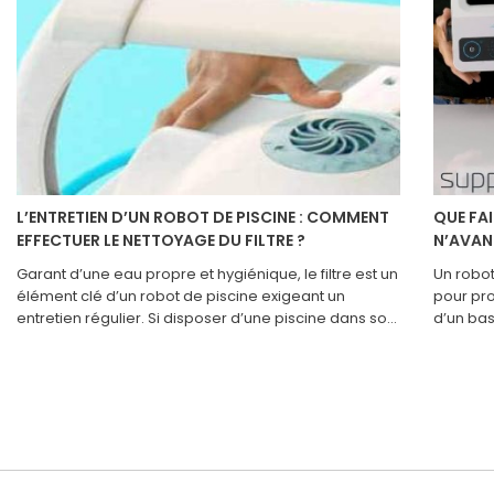
L’ENTRETIEN D’UN ROBOT DE PISCINE : COMMENT
QUE FA
EFFECTUER LE NETTOYAGE DU FILTRE ?
N’AVAN
Garant d’une eau propre et hygiénique, le filtre est un
Un robot
élément clé d’un robot de piscine exigeant un
pour pro
entretien régulier. Si disposer d’une piscine dans son
d’un bas
jardin donne l’occasion de profiter d’un bon bain
d’utilisa
rafraîchissant à tout moment, cela demande un
Par exem
effort considérable pour laver le plan d’eau, mais
n’avance
aussi ses accessoires. À moins de se munir des bons
fréquent
équipements comme un robot de piscine. Cet outil
inquiéte
est un must-have pour tout propriétaire de piscine
Il exist
privée qui souhaite s’assurer de se baigner dans une
résoudre