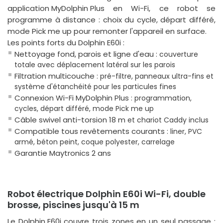
application MyDolphin Plus
en Wi-Fi, ce robot se
programme à distance : choix du cycle, départ différé,
mode Pick me up pour remonter l'appareil en surface.
Les points forts du Dolphin E60i :
Nettoyage fond, parois et ligne d'eau
: couverture
totale avec déplacement latéral sur les parois
Filtration multicouche
: pré-filtre, panneaux ultra-fins et
système d'étanchéité pour les particules fines
Connexion Wi-Fi MyDolphin Plus
: programmation,
cycles, départ différé, mode Pick me up
Câble swivel anti-torsion 18 m
et chariot Caddy inclus
Compatible tous revêtements courants
: liner, PVC
armé, béton peint, coque polyester, carrelage
Garantie Maytronics 2 ans
Robot électrique Dolphin E60i Wi-Fi, double
brosse, piscines jusqu'à 15 m
Le
Dolphin E60i
couvre trois zones en un seul passage :