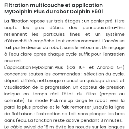
Filtration multicouche et application
MyDolphin Plus du robot Dolphin E60i
La filtration repose sur trois étages : un
panier pré-filtre
capte les gros débris, des
panneaux ultra-fins
retiennent les particules fines et un système
d'étanchéité empêche tout contournement. L'accès se
fait par le dessus du robot, sans le retourner. Un rinçage
à l'eau claire après chaque cycle suffit pour l'entretien
courant.
L'
application MyDolphin Plus
(iOS 10+ et Android 5+)
concentre toutes les commandes : sélection du cycle,
départ différé, nettoyage manuel en guidage direct et
visualisation de la progression. Un capteur de pression
indique en temps réel l'état du filtre (propre ou
colmaté). Le mode
Pick me up
dirige le robot vers la
paroi la plus proche et le fait remonter jusqu'à la ligne
de flottaison : l'extraction se fait sans plonger les bras
dans l'eau. La fonction reste active pendant 3 minutes.
Le
câble swivel de 18 m
évite les nœuds sur les longues