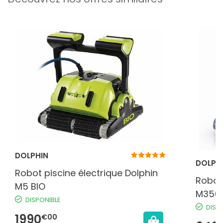
DOLPHIN
DOLPH
Robot piscine électrique Dolphin
Robot 
M5 BIO
M350
DISPONIBLE
DISP
1990
€00