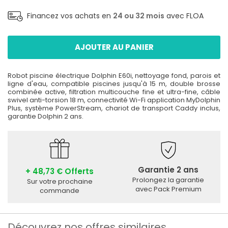
Financez vos achats en
24 ou 32 mois
avec FLOA
AJOUTER AU PANIER
Robot piscine électrique Dolphin E60i, nettoyage fond, parois et
ligne d'eau, compatible piscines jusqu'à 15 m, double brosse
combinée active, filtration multicouche fine et ultra-fine, câble
swivel anti-torsion 18 m, connectivité Wi-Fi application MyDolphin
Plus, système PowerStream, chariot de transport Caddy inclus,
garantie Dolphin 2 ans.
Garantie 2 ans
+ 48,73 € Offerts
Prolongez la garantie
Sur votre prochaine
avec Pack Premium
commande
Découvrez nos offres similaires