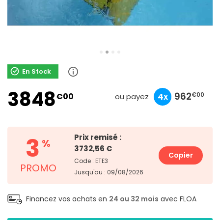
En Stock
3848
1282
962
962
€00
4x
3x
4x
€00
€67
€00
ou payez
3
Prix remisé :
%
3732,56 €
Copier
Code : ETE3
PROMO
Jusqu'au : 09/08/2026
Financez vos achats en
24 ou 32 mois
avec FLOA