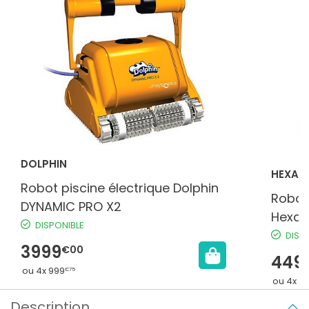
DOLPHIN
HEXAG
Robot piscine électrique Dolphin
Robot 
DYNAMIC PRO X2
Hexag
DISPONIBLE
profe
DISP
3999
€00
télé
449
ou 4x 999
€75
ou 4x 11
Description