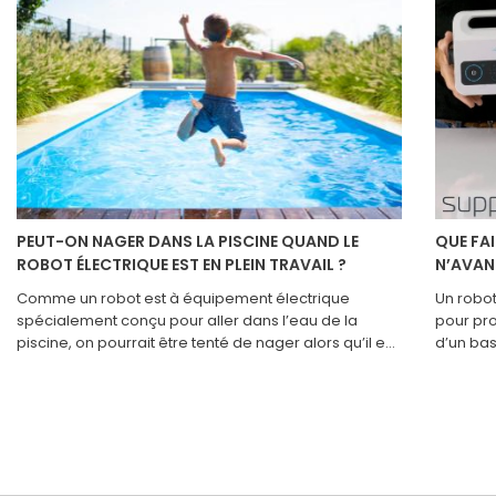
PEUT-ON NAGER DANS LA PISCINE QUAND LE
QUE FA
ROBOT ÉLECTRIQUE EST EN PLEIN TRAVAIL ?
N’AVAN
Comme un robot est à équipement électrique
Un robot
spécialement conçu pour aller dans l’eau de la
pour pro
piscine, on pourrait être tenté de nager alors qu’il est
d’un bas
encore en fonction. Mais est-il réellement possible
d’utilisa
de se baigner pendant que le robot est en train de
Par exem
nettoyer ? Il y a des avertissements à connaître par
n’avance
tous les utilisateurs concernant le fonctionnement
fréquent
d’un robot de piscine. En effet, cet appareil peut
inquiéte
s'avérer dangereux si on passe outre les mises en
Il exist