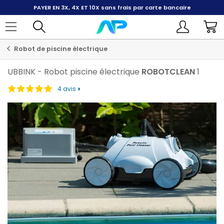
PAYER EN 3X, 4X ET 10X
sans frais par carte bancaire
Robot de piscine électrique
UBBINK
-
Robot piscine électrique
ROBOTCLEAN
1
4 avis