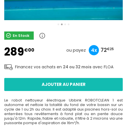
En Stock
289
96
28
72
€00
10x
3x
4x
€90
€33
€25
ou payez
Financez vos achats en
24 ou 32 mois
avec FLOA
AJOUTER AU PANIER
Le robot nettoyeur électrique Ubbink ROBOTCLEAN 1 est
autonome et nettoie la totalité du fond de votre bassin sur un
cycle de 1 ou 2h au choix. Il est adapté aux piscines hors-sol ou
enterrées tous revêtements à fond plat ou en pente douce
jusqu'à 12m. Rapide, fiable et robuste, il filtre à 2 microns via une
puissante pompe d'aspiration de 16m³/h.