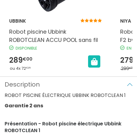
UBBINK
NIYA
Robot piscine Ubbink
Robot 
ROBOTCLEAN ACCU POOL sans fil
F2 by
DISPONIBLE
EN S
289
279
€00
€
ou 4x 72
299
€00
€25
Description
ROBOT PISCINE ÉLECTRIQUE UBBINK ROBOTCLEAN 1
Garantie 2 ans
Présentation - Robot piscine électrique Ubbink
ROBOTCLEAN 1