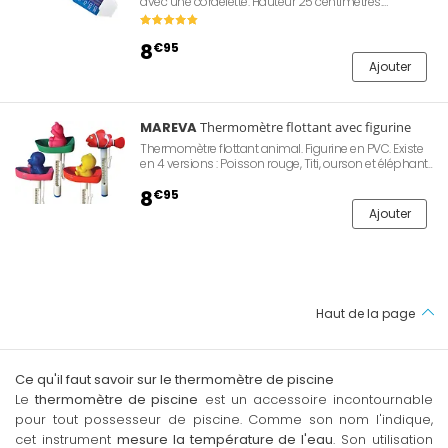
avec une cordelette. Hauteur 25 centimètres.
Température de l'eau affichée en degrés Celsius et
Farenheit (°C;; ou °F;;). Lecture aisée de la température.
8
€95
Ajouter
MAREVA
Thermomètre flottant avec figurine
Thermomètre flottant animal. Figurine en PVC. Existe
en 4 versions : Poisson rouge, Titi, ourson et éléphant.
Prise de la température à l'aide d'une sonde
immergée pour une plus grande précision.
8
€95
Température de l'eau affichée en degrés Celsius
Ajouter
Haut de la page
Ce qu'il faut savoir sur le thermomètre de piscine
Le
thermomètre de piscine
est un accessoire incontournable
pour tout possesseur de piscine. Comme son nom l'indique,
cet instrument
mesure la température de l'eau
. Son utilisation