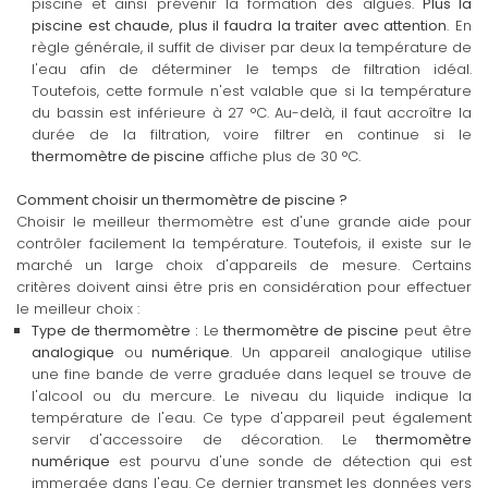
piscine et ainsi prévenir la formation des algues.
Plus la
piscine est chaude, plus il faudra la traiter avec attention
. En
règle générale, il suffit de diviser par deux la température de
l'eau afin de déterminer le temps de filtration idéal.
Toutefois, cette formule n'est valable que si la température
du bassin est inférieure à 27 °C. Au-delà, il faut accroître la
durée de la filtration, voire filtrer en continue si le
thermomètre de piscine
affiche plus de 30 °C.
Comment choisir un thermomètre de piscine ?
Choisir le meilleur thermomètre est d'une grande aide pour
contrôler facilement la température. Toutefois, il existe sur le
marché un large choix d'appareils de mesure. Certains
critères doivent ainsi être pris en considération pour effectuer
le meilleur choix :
Type de thermomètre :
Le
thermomètre de piscine
peut être
analogique
ou
numérique
. Un appareil analogique utilise
une fine bande de verre graduée dans lequel se trouve de
l'alcool ou du mercure. Le niveau du liquide indique la
température de l'eau. Ce type d'appareil peut également
servir d'accessoire de décoration. Le
thermomètre
numérique
est pourvu d'une sonde de détection qui est
immergée dans l'eau. Ce dernier transmet les données vers