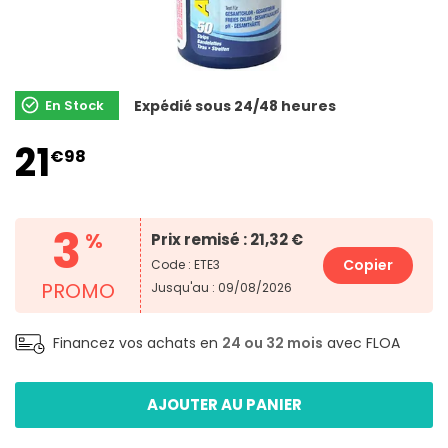
En Stock
Expédié sous 24/48 heures
21
€98
3
%
Prix remisé : 21,32 €
Copier
Code : ETE3
PROMO
Jusqu'au : 09/08/2026
Financez vos achats en
24 ou 32 mois
avec FLOA
AJOUTER AU PANIER