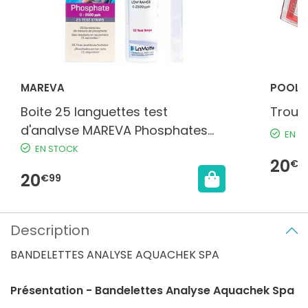
MAREVA
POOLS
Boite 25 languettes test
Trous
d'analyse MAREVA Phosphates
EN S
piscine
EN STOCK
20
€4
20
€99
Description
BANDELETTES ANALYSE AQUACHEK SPA
Présentation - Bandelettes Analyse Aquachek Spa