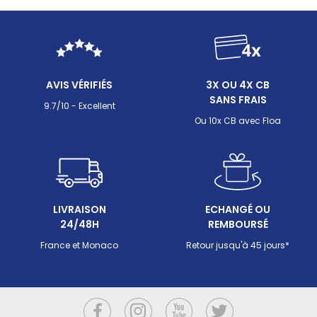
irritera la peau. Entre les tableaux de dosage
variables selon les marques, les différences
poudre/liquide et les précautions d'emploi, maîtriser
le pH moins demande méthode et rigueur. Ce guide
détaille tout ce qu'il faut savoir pour corriger
efficacement un pH trop élevé sans risquer de
AVIS VÉRIFIÉS
3X OU 4X CB
déséquilibrer l'eau de votre piscine.
SANS FRAIS
9.7/10 - Excellent
Ou 10x CB avec Floa
LIVRAISON
ECHANGÉ OU
24/48H
REMBOURSÉ
France et Monaco
Retour jusqu'à 45 jours*