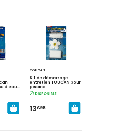
TOUCAN
OCEDIS
y
Kit de démarrage
Brosse parois et f
can
entretien TOUCAN pour
renforcée piscine
ne d'eau
piscine
OCEDIS Série PRO 
cadre metal
DISPONIBLE
EN STOCK
13
22
€98
€49