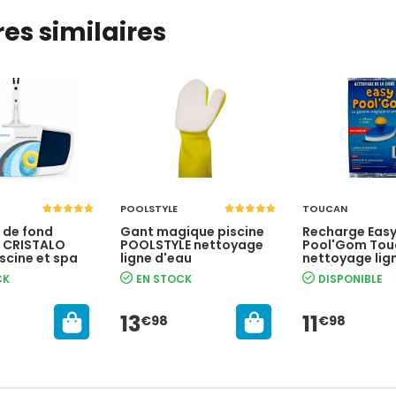
es similaires
POOLSTYLE
TOUCAN
 de fond
Gant magique piscine
Recharge Eas
 CRISTALO
POOLSTYLE nettoyage
Pool'Gom Tou
scine et spa
ligne d'eau
nettoyage lig
piscine
CK
EN STOCK
DISPONIBLE
13
11
€98
€98