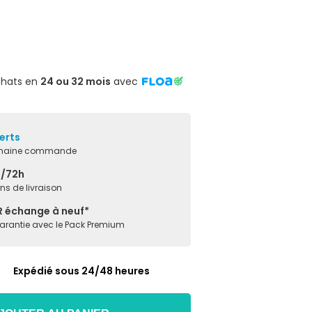
chats en
24 ou 32 mois
avec
erts
ochaine commande
8/72h
ons de livraison
R échange à neuf*
garantie avec le Pack Premium
Expédié sous 24/48 heures