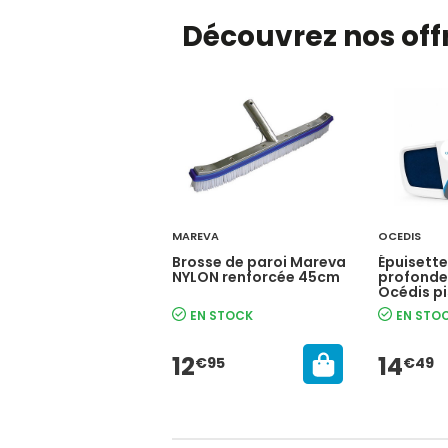
Découvrez nos offr
MAREVA
OCEDIS
Brosse de paroi Mareva
Épuisette
NYLON renforcée 45cm
profonde
Océdis pi
EN STOCK
EN STO
12
14
€95
€49