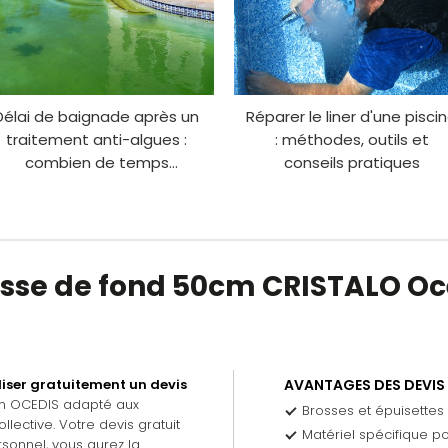
Délai de baignade après un
Réparer le liner d'une pisci
traitement anti-algues :
: méthodes, outils et
combien de temps
conseils pratiques
attendre ?
rosse de fond 50cm CRISTALO Océ
iser gratuitement un devis
AVANTAGES DES DEVIS
en OCEDIS adapté aux
Brosses et épuisettes
llective. Votre devis gratuit
Matériel spécifique pour
sonnel, vous aurez la