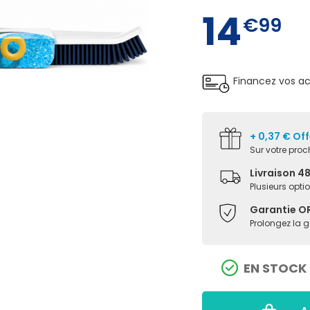
14
€99
Financez vos a
+ 0,37 € Off
Sur votre pr
Livraison 4
Plusieurs opti
Garantie O
Prolongez la 
EN STOCK