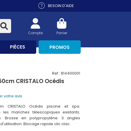
BESOIN D'AIDE
Compte
Panier
PIÈCES
PROMOS
Ref : 814400001
 50cm CRISTALO Océdis
r votre avis
m CRISTALO Océdis piscine et spa.
 les manches télescopiques existants.
 Brosse en polypropylène. 3 angles
'utilisation. Blocage rapide clic clac.