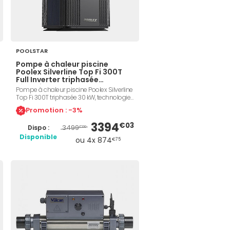
POOLSTAR
Pompe à chaleur piscine
Poolex Silverline Top Fi 300T
Full Inverter triphasée
réversible
Pompe à chaleur piscine Poolex Silverline
Top Fi 300T triphasée 30 kW, technologie
Full Inverter, COP jusqu'à 13,33, ventilation
Promotion : -3%
verticale, échangeur Twisted Tech titane,
pilotage par application, compatible
3394
€03
3499
Dispo :
traitement au sel, volume piscine jusqu'à
€00
150 m³, niveau sonore 37 dB(A) à 10 m.
Disponible
ou 4x 874
€75
Garantie Poolex 3 ans produit, 5 ans
compresseur, 10 ans serpentin titane.
Référence Poolstar PC-TOP300T.