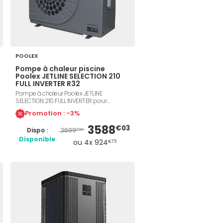
POOLEX
Pompe à chaleur piscine
Poolex JETLINE SELECTION 210
FULL INVERTER R32
Pompe à chaleur Poolex JETLINE
SELECTION 210 FULL INVERTER pour
piscines jusqu'à 110m³. Technologie Full
Promotion : -3%
Inverter. Ultra silencieuse. Compresseur
hautes performances et ventilateurs à
3588
€03
3699
Dispo :
vitesse variable, boîtier ABS, échangeur
€00
Twisted Tech Titane. Panneau de contrôle
Disponible
ou 4x 924
€75
LED. Technologie Wifi. Réfrigérant R32. 5
modèles au choix en fonction du volume
de votre bassin.