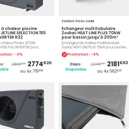
ZODIAC POOL CARE
à chaleur piscine
Echangeur multitubulaire
 JETLINE SELECTION 155
Zodiac HEAT LINE PLUS 70kW
NVERTER R32
pour bassin jusqu'à 200m³
chaleur Poolex JETLINE
Echangeur de chaleur multitubulaire
N 155 FULL INVERTER pour
Zodiac HEAT LINE PLUS 70kW pour piscine
jusqu'à 80m³. Technologie Full
intérieure ou extérieure jusqu'à 200m³.
otion : -3%
Promotion : -3%
 Ultra silencieuse. Compresseur
Tubes en titane, enveloppe en noryl-
erformances et ventilateurs à
polyamide, clapet anti-retour, interrupteur
2774
2181
€20
€53
2860
2249
o :
Dispo :
ariable, boîtier ABS, échangeur
de débit, circulateur, coffret électrique,
€00
€00
Tech Titane. Panneau de contrôle
thermostat digital. Compatible avec tout
nible
Disponible
ou 4x 715
ou 4x 562
€00
€25
nologie Wifi. Réfrigérant R32. 5
type de chauffage : pompe à chaleur,
au choix en fonction du volume
chaudière, géothermie.
bassin.