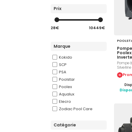
Prix
28€
10449€
POOLST
Marque
Pompe 
Poolex 
Inverte
Kokido
Pompe à c
SCP
Silverline
PSA
bassins 
Prom
Mitsubish
Poolstar
Twisted T
Disp
Réversibl
Poolex
Niveau so
Dispo
Aqualux
5 à 7 m³/
Elecro
Zodiac Pool Care
Catégorie