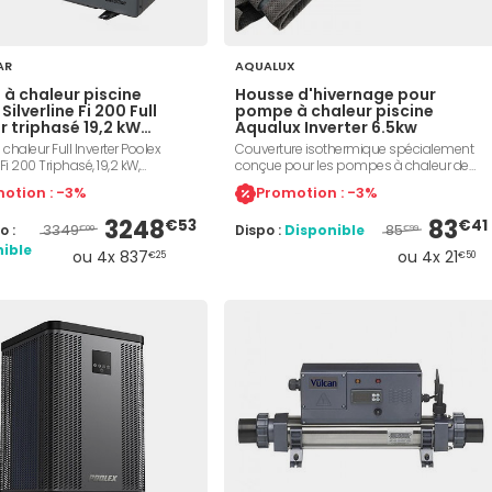
AR
AQUALUX
à chaleur piscine
Housse d'hivernage pour
Silverline Fi 200 Full
pompe à chaleur piscine
r triphasé 19,2 kW
Aqualux Inverter 6.5kw
ible
haleur Full Inverter Poolex
Couverture isothermique spécialement
 Fi 200 Triphasé, 19,2 kW,
conçue pour les pompes à chaleur de
ion 380 V triphasé, pour
piscine Aqualux Inverter 6.5kw. Solaire, elle
otion : -3%
Promotion : -3%
de 80 à 110 m³, COP jusqu'à 16,2,
permet de diminuer jusqu'à 50% les
e (chauffage et refroidissement),
pertes d'énergie. Protège votre pompe
3248
83
€53
€41
3349
85
o :
Dispo :
Disponible
égré, échangeur Twisted Tech
Aqualux des intempéries. Finitions
€00
€99
az R32, niveau sonore 23-35
soignées. S'installe facilement.
ible
ou 4x 837
ou 4x 21
€25
€50
0 m, connecteurs inclus.
Indispensable pour préserver en période
e Poolex PC-SLP200TN.
hivernale votre pompe à chaleur piscine
Aqualux. Dimensions : 885x336x635 cm.