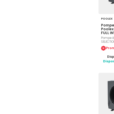
POOLEX
Pompe 
Poolex
FULL I
Pompe à 
SELECTIO
piscines 
Prom
Inverter.
hautes p
Disp
vitesse v
Twisted 
Dispo
LED. Tech
modèles 
de votre 