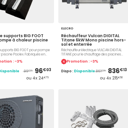
ELECRO
de supports BIG FOOT
Réchauffeur Vulcan DIGITAL
ompe à chaleur piscine
Titane 6kW Mono piscine hors-
sol et enterrée
 supports BIG FOOT pour pompe
Réchauffeur électrique VULCAN DIGITAL
 piscine Poolex. Fabriqués en
TITANE pour le chauffage des piscines
clé. Réglette en aluminium.
hors-sol ou enterrées. Maintient l'eau à la
otion : -3%
Promotion : -3%
les avec la gamme Poolex
température souhaitée. Puissance 6kW,
o et Mégaline). Fabriqués en
Titane pur, monophasé 230 volts,
96
836
€03
€13
99
861
Disponible
Dispo :
Disponible
yclé permet une réduction
régulateur de débit, thermostat de
€00
€99
des bruits occasionnés par la
contrôle, sécurité de surchauffe,
ou 4x 24
ou 4x 215
€75
€50
chaleur.
installation facile et économique.
Compatible avec Electrolyse.