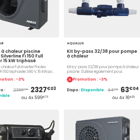
AR
AQUALUX
à chaleur piscine
Kit by-pass 32/38 pour pompe
Silverline Fi 150 Full
à chaleur
r 15 kW triphasé
haleur Full Inverter Poolex
Kit by-pass 32/38 pour pompe à chaleur
 Fi 150 triphasée 380 V, 15 kW pour
piscine. S'utilise également pour
de 65 à 80 m³. Compresseur
l'installation d'appareil de traitement
otion : -3%
Promotion : -3%
i à vitesse variable, échangeur
automatique. Pour tuyaux avec diamètre
ech en titane, gaz R32.
de 32 ou 38 mm.
2327
63
€03
€04
2399
64
o :
Dispo :
Disponible
e chaud/froid, Wi-Fi intégré.
€00
€99
nore 40 à 54 dB(A), débit d'eau
nible
ou 4x 599
ou 4x 16
€75
€25
h. Référence Poolex PC-SLP150TN.