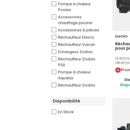
Pompe à chaleur
Poolex
Accessoires
chauffage piscine
Accessoires & pièces
ELECRO
Réchauffeur Elecro
Réchau
Réchauffeur Vulcan
pour p
Echangeur Zodiac
Le réchau
Réchauffeur Zodiac
idéale po
PSA
hors-sol 
Prom
l'eau à l
Pompe à chaleur
Résistan
Aqualux
Dis
3kW, pour
4 bars, é
Réchauffeur Zodiac
Disp
sol, racc
de 0 à 40
Disponibilité
En Stock