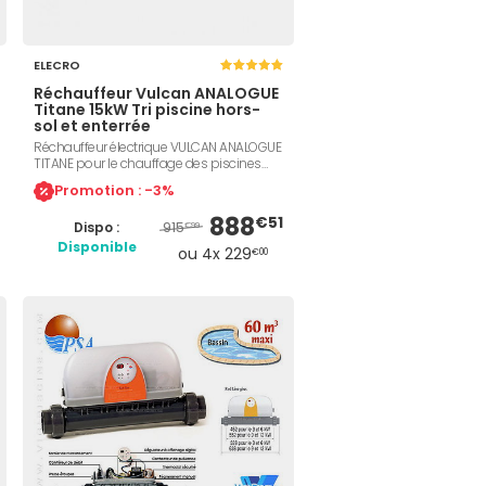
ELECRO
Réchauffeur Vulcan ANALOGUE
Titane 15kW Tri piscine hors-
sol et enterrée
Réchauffeur électrique VULCAN ANALOGUE
TITANE pour le chauffage des piscines
hors-sol ou enterrées. Maintient l'eau à la
Promotion : -3%
température souhaitée. Puissance 15kW,
Titane pur, triphasé 400 volts, régulateur
888
€51
915
Dispo :
de débit, thermostat de contrôle, sécurité
€99
de surchauffe, installation facile et
Disponible
ou 4x 229
€00
économique. Compatible avec
Electrolyse.