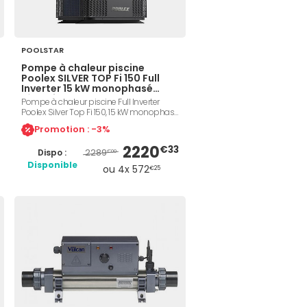
POOLSTAR
Pompe à chaleur piscine
Poolex SILVER TOP Fi 150 Full
Inverter 15 kW monophasé
réversible
Pompe à chaleur piscine Full Inverter
Poolex Silver Top Fi 150, 15 kW monophasé
220-240 V, piscines jusqu'à 90 m³,
Promotion : -3%
réversible chaud/froid, soufflage vertical,
échangeur titane Twisted Tech
2220
€33
2289
Dispo :
compatible eau salée, Wi-Fi intégré,
€00
niveau sonore de 42 dB(A) mesurés à 10
Disponible
ou 4x 572
€25
m, plage de fonctionnement de -15 °C à
+45 °C. Référence Poolex PC-TOP150.