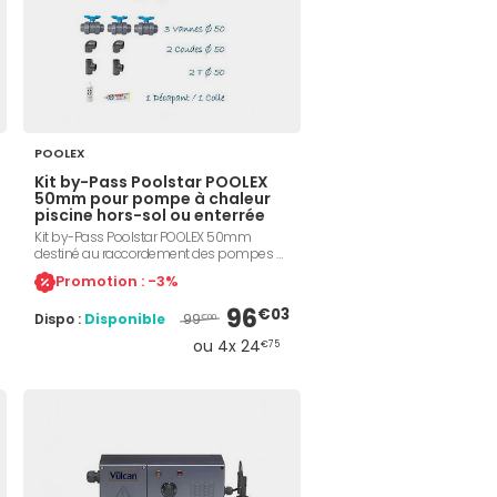
POOLEX
Kit by-Pass Poolstar POOLEX
50mm pour pompe à chaleur
piscine hors-sol ou enterrée
Kit by-Pass Poolstar POOLEX 50mm
destiné au raccordement des pompes à
chaleur, ou tout autre appareil sur la
Promotion : -3%
filtration de votre bassin. Le kit se
compose de 3 vannes Ø50, 2 coudes
96
€03
99
Dispo :
Disponible
Ø50, 2 TØ50, 1 colle et 1 décapant.
€00
ou 4x 24
€75