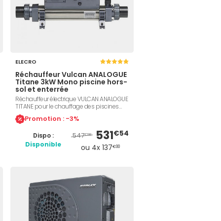
ELECRO
Réchauffeur Vulcan ANALOGUE
Titane 3kW Mono piscine hors-
sol et enterrée
Réchauffeur électrique VULCAN ANALOGUE
TITANE pour le chauffage des piscines
hors-sol ou enterrées. Maintient l'eau à la
Promotion : -3%
température souhaitée. Puissance 3kW,
Titane pur, monophasé 230 volts,
531
€54
547
Dispo :
régulateur de débit, thermostat de
€98
contrôle, sécurité de surchauffe,
Disponible
ou 4x 137
€00
installation facile et économique.
Compatible avec Electrolyse.