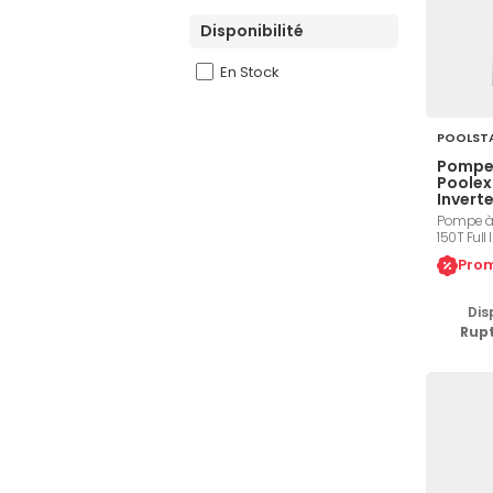
Disponibilité
En Stock
POOLST
Pompe 
Poolex 
Inverte
Pompe à c
150T Full
restitués
Prom
11,05, réf
Twisted 
soufflage 
Dis
réversibl
Rup
de -15°C 
TOP150T.