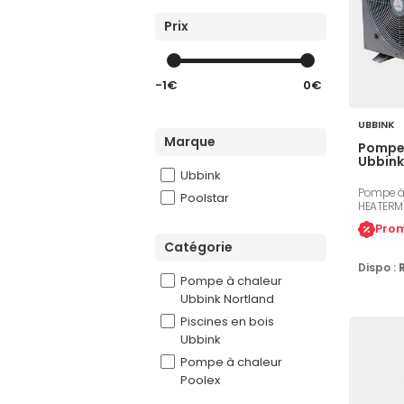
Prix
-1€
0€
UBBINK
Marque
Pompe 
Ubbink
Ubbink
Pompe à 
Poolstar
HEATERMA
enterrées
Prom
compress
Catégorie
puissance
consommat
Dispo :
kW, COP d
Pompe à chaleur
45-52 dB
Ubbink Nortland
Piscines en bois
Ubbink
Pompe à chaleur
Poolex