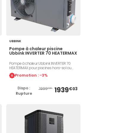
UBBINK
Pompe à chaleur piscine
Ubbink INVERTER 70 HEATERMAX
Pompe à chaleur Ubbink INVERTER 70
HEATERMAX pour piscines hors-sol ou
enterrées jusqu'à 70m³. Échangeur titane,
Promotion : -3%
compresseur Inverter GREE LAMDA,
puissance de chauffage de 11,2 - 4,9 kW,
consommation électrique de 1,96 - 0,57
Dispo :
1939
1999
€03
€00
kW, COP de 8,6 - 5,7. Niveau sonore à 10m :
Rupture
46-54 dB(A)