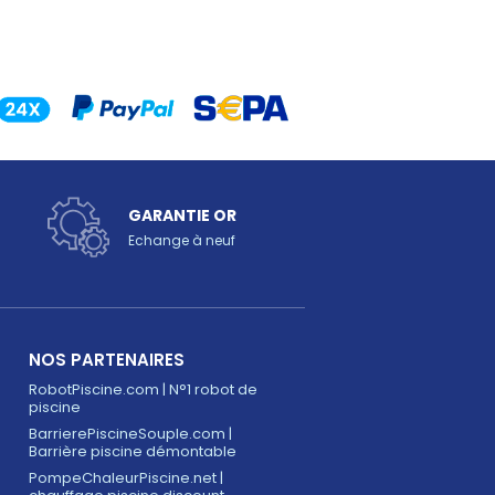
GARANTIE OR
Echange à neuf
NOS PARTENAIRES
RobotPiscine.com | N°1 robot de
piscine
BarrierePiscineSouple.com |
Barrière piscine démontable
PompeChaleurPiscine.net |