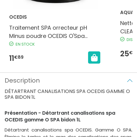
AQUA F
OCEDIS
Netto
Traitement SPA orrecteur pH
CLEAN
Minus poudre OCEDIS O'Spa
DISP
0,75kg dissolution rapide
EN STOCK
25
€9
11
€89
Description
DÉTARTRANT CANALISATIONS SPA OCEDIS GAMME O
SPA BIDON 1L
Présentation - Détartrant canalisations spa
OCEDIS gamme O SPA bidon 1L
Détartrant canalisations spa OCEDIS. Gamme O SPA.
Élimine le tartre et le gras des canalisations des spas.