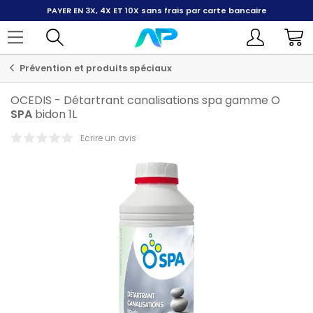
PAYER EN 3X, 4X ET 10X
sans frais par carte bancaire
Prévention et produits spéciaux
OCEDIS
-
Détartrant canalisations spa gamme O
SPA
bidon 1L
Ecrire un avis