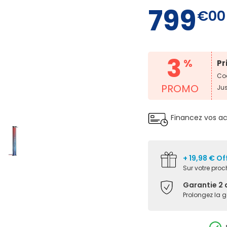
799
€00
3
%
Pr
Cod
PROMO
Ju
Financez vos a
+ 19,98 € Of
Sur votre pr
Garantie 2 
Prolongez la 