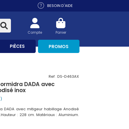
BESOIN D'AIDE
Compte
Panier
PIÈCES
PROMOS
Ref : DS-D463AX
 Formidra DADA avec
odisé inox
s)
ra DADA avec mitigeur habillage Anodisé
te.Hauteur : 228 cm. Matériaux : Aluminium.