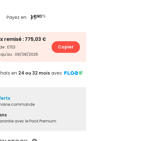
266
199
79
€75
€33
€90
4x
3x
10x
Payez en
ix remisé : 775,03 €
Copier
e : ETE3
squ'au : 09/08/2026
chats en
24 ou 32 mois
avec
ferts
ochaine commande
ans
garantie avec le Pack Premium