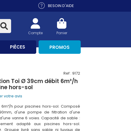
BESOIN D'AIDE
Compte
Panier
PIÈCES
PROMOS
Ref : 9172
ation Toi Ø 39cm débit 6m³/h
ne hors-sol
r votre avis
oi 6m³/h pour piscines hors-sol. Composé
390mm, d'une pompe de filtration d'une
'une vanne 6 voies. Capacité de sable :
nement adapté aux piscines hors-sol.
z. Groupe livré sans sable ni tuyaux de