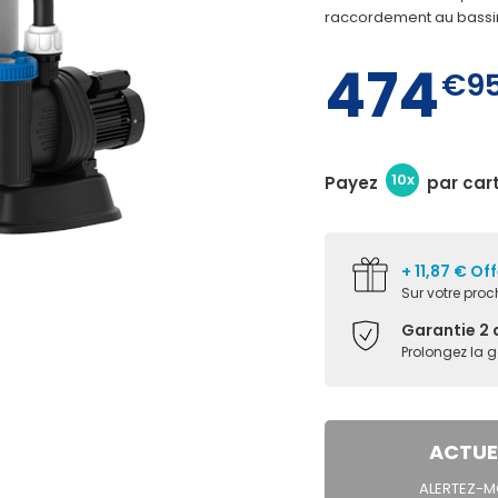
raccordement au bassi
474
€9
10x
Payez
par car
+ 11,87 € Of
Sur votre pr
Garantie 2 
Prolongez la 
ACTUE
ALERTEZ-MO