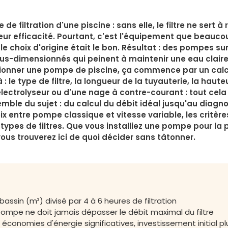
filtration d'une piscine : sans elle, le filtre ne sert à r
ur efficacité. Pourtant, c'est l'équipement que beauco
i le choix d'origine était le bon. Résultat : des pompes s
-dimensionnés qui peinent à maintenir une eau claire, 
sionner une pompe de piscine, ça commence par un calcu
 : le type de filtre, la longueur de la tuyauterie, la hau
ectrolyseur ou d'une nage à contre-courant : tout cela i
emble du sujet : du calcul du débit idéal jusqu'au diagn
ix entre pompe classique et vitesse variable, les critè
 types de filtres. Que vous installiez une pompe pour la 
vous trouverez ici de quoi décider sans tâtonner.
assin (m³) divisé par 4 à 6 heures de filtration
a pompe ne doit jamais dépasser le débit maximal du filtre
 économies d'énergie significatives, investissement initial pl