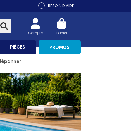
BESOIN D'AIDE
Compte
Panier
PIÈCES
PROMOS
 dépanner