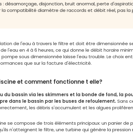
 : désamorçage, disjonction, bruit anormal, perte d'aspirati
 la compatibilité diamètre de raccords et débit réel, pas l
ation de l'eau à travers le filtre et doit être dimensionnée s
lité de l'eau en 4 à 6 heures, ce qui donne le débit horaire m
 pompe sous dimensionnée laisse l'eau trouble. Le choix ent
rformances que sur la facture d'électricité.
iscine et comment fonctionne t elle?
u du bassin via les skimmers et la bonde de fond, la pous
opre dans le bassin par les buses de refoulement.
Sans ce
rectement, les débris s'accumulent et les algues prolifère
 se compose de trois éléments principaux: un panier de préf
'ils n'atteignent le filtre, une turbine qui génère la pression 