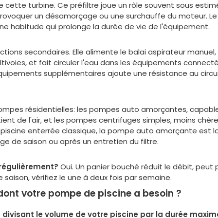
e cette turbine. Ce préfiltre joue un rôle souvent sous estim
 provoquer un désamorçage ou une surchauffe du moteur. Le 
 une habitude qui prolonge la durée de vie de l'équipement.
tions secondaires. Elle alimente le balai aspirateur manuel,
tivoies, et fait circuler l'eau dans les équipements connecté
uipements supplémentaires ajoute une résistance au circuit,
 pompes résidentielles: les pompes auto amorçantes, capab
ient de l'air, et les pompes centrifuges simples, moins chèr
iscine enterrée classique, la pompe auto amorçante est 
 de saison ou après un entretien du filtre.
e régulièrement?
Oui. Un panier bouché réduit le débit, peu
e saison, vérifiez le une à deux fois par semaine.
 dont votre pompe de piscine a besoin ?
 divisant le volume de votre piscine par la durée maximal