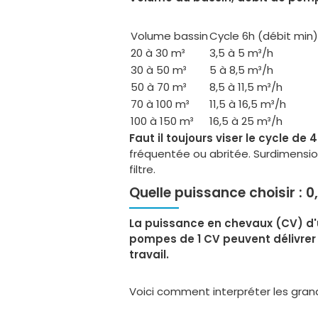
Volume bassin
Cycle 6h (débit min)
20 à 30 m³
3,5 à 5 m³/h
30 à 50 m³
5 à 8,5 m³/h
50 à 70 m³
8,5 à 11,5 m³/h
70 à 100 m³
11,5 à 16,5 m³/h
100 à 150 m³
16,5 à 25 m³/h
Faut il toujours viser le cycle de 
fréquentée ou abritée. Surdimensio
filtre.
Quelle puissance choisir : 
La puissance en chevaux (CV) d'un
pompes de 1 CV peuvent délivrer 
travail.
Voici comment interpréter les gran