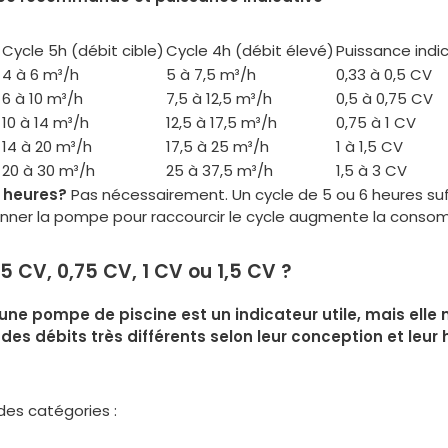
Cycle 5h (débit cible)
Cycle 4h (débit élevé)
Puissance indi
4 à 6 m³/h
5 à 7,5 m³/h
0,33 à 0,5 CV
6 à 10 m³/h
7,5 à 12,5 m³/h
0,5 à 0,75 CV
10 à 14 m³/h
12,5 à 17,5 m³/h
0,75 à 1 CV
14 à 20 m³/h
17,5 à 25 m³/h
1 à 1,5 CV
20 à 30 m³/h
25 à 37,5 m³/h
1,5 à 3 CV
4 heures?
Pas nécessairement. Un cycle de 5 ou 6 heures suf
nner la pompe pour raccourcir le cycle augmente la consom
0,5 CV, 0,75 CV, 1 CV ou 1,5 CV ?
e pompe de piscine est un indicateur utile, mais elle ne
des débits très différents selon leur conception et le
des catégories :