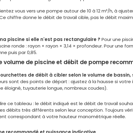
ntez vous vers une pompe autour de 10 à 12 m³/h, à ajuster se
e chiffre donne le débit de travail cible, pas le débit maxim
 piscine si elle n'est pas rectangulaire ?
Pour une pisci
ine ronde : rayon × rayon × 3,14 × profondeur. Pour une forme
e puis par 0,85.
e volume de piscine et débit de pompe reco
ourchettes de débit à cibler selon le volume de bassin, 
urs sont des points de départ : ajustez à la hausse si votre
e éloigné, tuyauterie longue, nombreux coudes).
re ce tableau : le débit indiqué est le
débit de travail souha
 débits très différents selon leur conception. Toujours vér
ent correspondant à votre hauteur manométrique réelle.
pe recommandé et puissance indicative