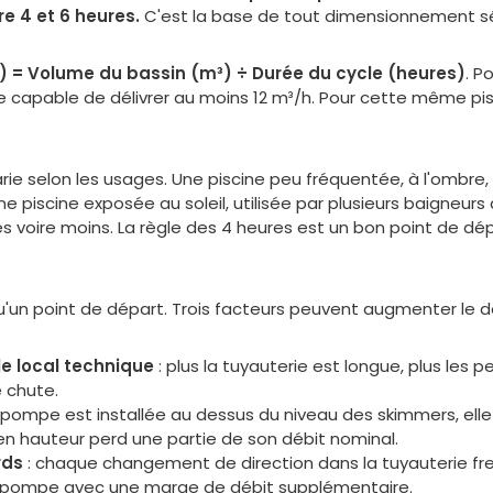
e 4 et 6 heures.
C'est la base de tout dimensionnement sé
) = Volume du bassin (m³) ÷ Durée du cycle (heures)
. P
e capable de délivrer au moins 12 m³/h. Pour cette même pis
e selon les usages. Une piscine peu fréquentée, à l'ombre,
ne piscine exposée au soleil, utilisée par plusieurs baigneu
s voire moins. La règle des 4 heures est un bon point de dépa
u'un point de départ. Trois facteurs peuvent augmenter le d
le local technique
: plus la tuyauterie est longue, plus le
e chute.
la pompe est installée au dessus du niveau des skimmers, elle
en hauteur perd une partie de son débit nominal.
rds
: chaque changement de direction dans la tuyauterie frei
pompe avec une marge de débit supplémentaire.