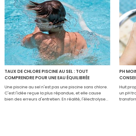
TAUX DE CHLORE PISCINE AU SEL : TOUT
PH MOIN
COMPRENDRE POUR UNE EAU ÉQUILIBRÉE
CONSEI
Une piscine au sel n'est pas une piscine sans chlore.
Huit pro
C'est l'idée reçue la plus répandue, et elle cause
un pH tr
bien des erreurs d'entretien. En réalité, l'électrolyseur
transfor
décompose le sel dissous dans l'eau pour produire
d'entret
en continu du chlore libre, celui-là même qui
jusqu'à 
désinfecte votre bassin. La différence avec le chlore
les baig
classique ? Moins de chloramines dans l'eau, donc
C'est là
moins d'odeur et moins d'irritations. Mais le résultat
chimique
final, c'est bien du chlore, et son taux doit être
idéale e