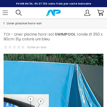
PAYER EN 3X, 4X ET 10X
sans frais par carte bancaire
Liner piscine hors-sol
TOI
-
Liner piscine hors-sol
SWIMPOOL
ronde Ø 350 x
90cm 31µ coloris uni bleu
Ecrire un avis