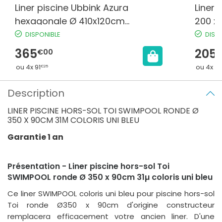
Liner piscine Ubbink Azura
Liner 
hexagonale Ø 410x120cm
200 x
50/100ème Bleu avant 2006
Bleu
DISPONIBLE
DISP
365
205
€00
€
ou 4x 91
ou 4x 51
€25
Description
LINER PISCINE HORS-SOL TOI SWIMPOOL RONDE Ø
350 X 90CM 31Μ COLORIS UNI BLEU
Garantie 1 an
Présentation - Liner piscine hors-sol Toi
SWIMPOOL ronde Ø 350 x 90cm 31µ coloris uni bleu
Ce liner SWIMPOOL coloris uni bleu pour piscine hors-sol
Toi ronde Ø350 x 90cm d'origine constructeur
remplacera efficacement votre ancien liner. D'une