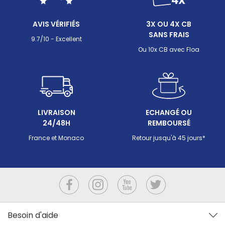
équipements. Ce guide passe en revue tout ce qu'il
faire so
faut savoir pour maintenir cet équilibre : les valeurs
erreurs 
AVIS VÉRIFIÉS
3X OU 4X CB
cibles, les paramètres qui perturbent la production
sans cas
SANS FRAIS
de chlore (pH, sel, stabilisant, température), les
9.7/10 - Excellent
méthodes de mesure disponibles et les bons
Ou 10x CB avec Floa
réflexes quand le taux sort des clous.
LIVRAISON
ECHANGÉ OU
24/48H
REMBOURSÉ
France et Monaco
Retour jusqu'à 45 jours*
Besoin d'aide